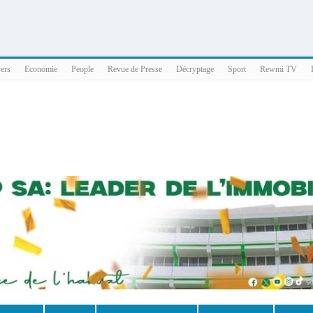
025 x86_64
vers
Economie
People
Revue de Presse
Décryptage
Sport
Rewmi TV