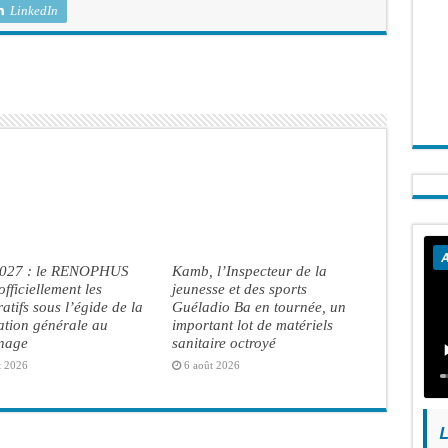
LinkedIn
A
2027 : le RENOPHUS
Kamb, l’Inspecteur de la
officiellement les
jeunesse et des sports
atifs sous l’égide de la
Guéladio Ba en tournée, un
ation générale au
important lot de matériels
inage
sanitaire octroyé
t 2026
6 août 2026
L