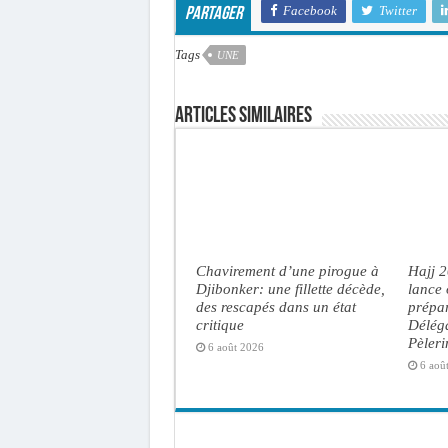
Facebook
Twitter
Partager
Tags
UNE
Articles similaires
Chavirement d’une pirogue à
Hajj 
Djibonker: une fillette décède,
lance 
des rescapés dans un état
prépar
critique
Délég
Pèler
6 août 2026
6 aoû