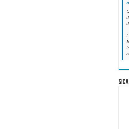
c
C
d
d
L
M
t
c
SICA