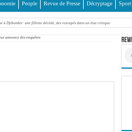
onomie
People
Revue de Presse
Décryptage
Sport
 à Djibonker: une fillette décède, des rescapés dans un état critique
ance officiellement les préparatifs sous l’égide de la Délégation générale au Pè
ureur annonce des enquêtes
Rewm
eunesse et des sports Guéladio Ba en tournée, un important lot de matériels sanita
e, les discours ne suffisent plus » (Mamadou AW-Candidat à la mairie de Golf Su
ir été empoisonnée, Amy Dione désigne le coupable avant de mourir
trois nouveaux financements de la Banque mondiale d’un montant global de 220,71
 ans meurt noyé dans un bassin de rétention
Comité scientifique dévoile les fondements du thème central
ko valide onze dossiers chauds
PT : Soulèye Kane officiellement installé, il décline ses orientations