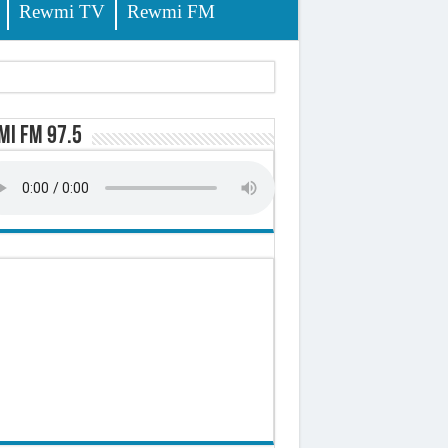
Rewmi TV
Rewmi FM
lerinage
i FM 97.5
ire octroyé
d)
 milliards de francs CFA