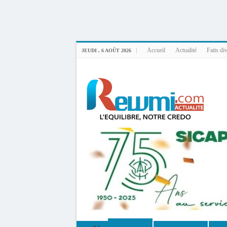
Uploader By Gse7en
Linux rewmi 5.15.0-164-generic #174-Ubuntu SMP Fri Nov 14 20:25:16 UTC 2
Accueil
Actualité
Faits di
JEUDI , 6 AOÛT 2026