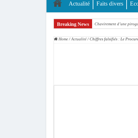
Actualité
Faits divers
Ec
Breaking News
Chavirement d’une pirogue
Hajj 2027 : le RENOPHUS l
Home
/
Actualité
/
Chiffres falsifiés : Le Proc
Kamb, l’Inspecteur de la j
« Quand le mandat s’achèv
Touba : convaincue d’avo
Le Sénégal bénéficie de 
Linguère : Un élève de 14
Gamou 1448 H / 2026 : le 
Assemblée nationale : Son
Passation de service au 3F