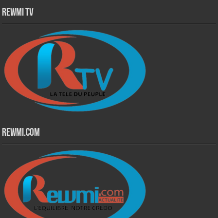
Rewmi TV
Rewmi.Com