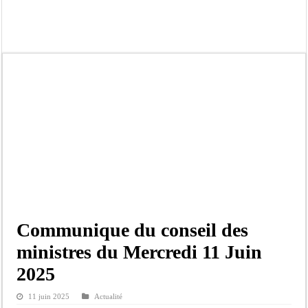
Afrobasket U18 féminine : les Lioncelles chutent encore
Ziguinchor : électrocution du bétail, catastrophe évitée de justesse
Affaire Khadim Ba : L’action publique éteinte, le PDG de Locafrique recouvre la
Aide aux ménages vulnérables : 92 976 ménages ciblés, 135 000 FCFA prévus p
Secteur extractif au Sénégal : 303 milliards de FCFA de revenus générés par au
AfroBasket U18 masculin : le Sénégal domine le Rwanda et réussit son entrée en
Fatick : Un carambolage entre trois véhicules fait deux blessés, dont un grave
Bilan Magal de Touba : 244 interpellations, 110 déferrements, 2,4 millions FCF
Communique du conseil des
ministres du Mercredi 11 Juin
2025
11 juin 2025
Actualité