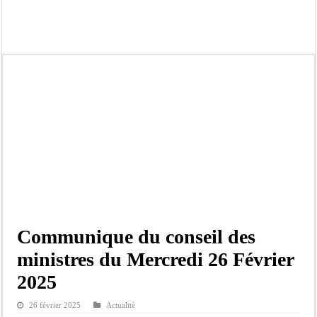
Affaire Pape Cheikh Diallo et Cie : Ousmane Kane prédit une « cascade de relax
Moustapha Dramé rejoint Pastef
Crise en Guinée Bissau : la médiation sénégalaise a présenté les contours de son
Un déficit de 128,9 milliards de francs CFA de la balance commerciale en juin
Scandale de pédophilie, acte contre nature : Un coach de football démasqué pour
Banditisme : Fily Sané, ancien Lieutenant du célèbre Ino, de nouveau Interpellé
Affaire Farba Ngom : La balle, dans le camp du procureur financier
Succession de Pape Thiaw : la bombe à retardement qui menace la FSF
Communique du conseil des
ministres du Mercredi 26 Février
2025
26 février 2025
Actualité