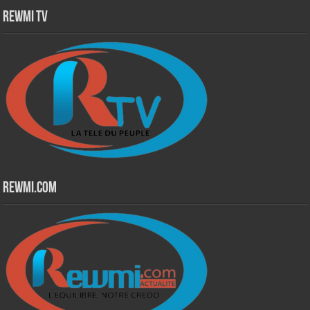
Rewmi TV
Rewmi.Com