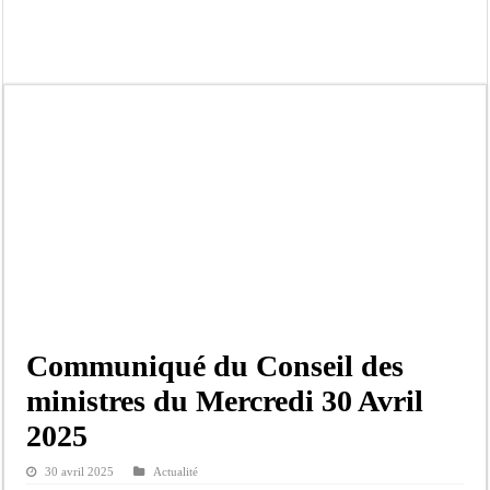
Tribunal de Dakar: Le verdict tombe pour Lamignou Darou, Oustaze Thiep et N
Candidature de Macky à l’ONU: le soutien de Diomaye «est venu un peu tard», 
Diamniadio : l’entreprise Sen Oscar perd un hangar de deux hectares dans un vi
Affaire F. B. G. : le point de presse Jamra reporté à la demande de ses avocats
Election à l’ONU: Macky Sall est «celui qui est en plus grande difficulté», anal
SENELEC : La torche qui balise l’émergence sénégalaise
KIIRAAY AU PALAIS — PASTEF À L’ASSEMBLÉE — LE FRAPP SUR LE FRONT POP
Électrification rurale : Thierno Alia MBENGUE plaide pour une énergie au serv
Communiqué du Conseil des
ministres du Mercredi 30 Avril
2025
30 avril 2025
Actualité