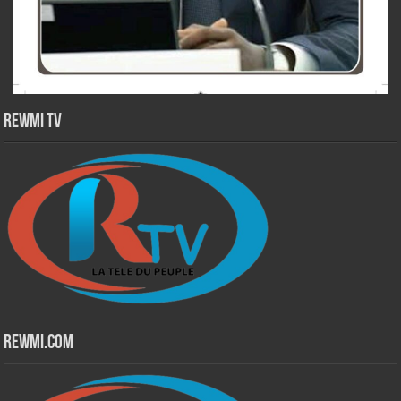
Rewmi TV
Rewmi.Com