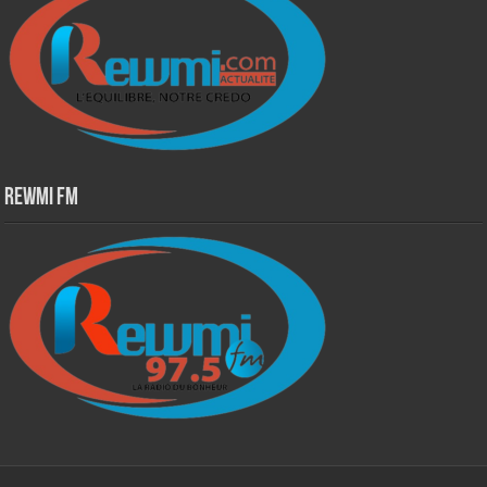
Rewmi Fm