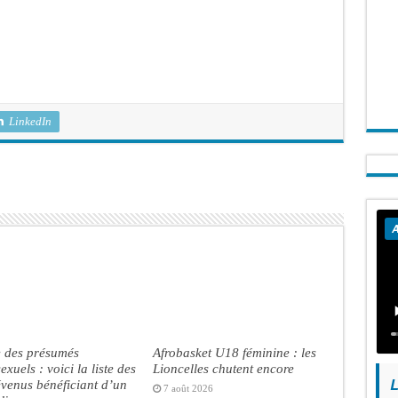
LinkedIn
A
e des présumés
Afrobasket U18 féminine : les
xuels : voici la liste des
Lioncelles chutent encore
L
venus bénéficiant d’un
7 août 2026