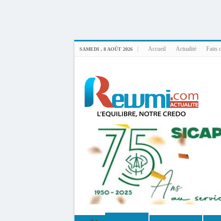
Uploader By Gse7en
Linux rewmi 5.15.0-164-generic #174-Ubuntu SMP Fri Nov 14 20:25:16 UTC 2
Accueil
Actualité
Faits 
SAMEDI , 8 AOÛT 2026