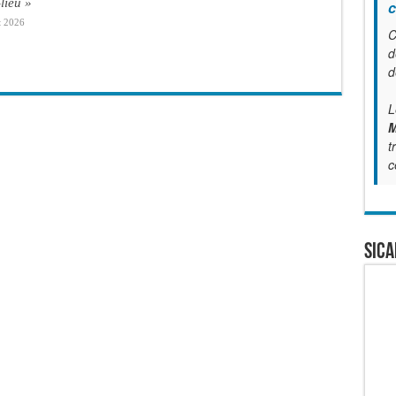
lieu »
c
t 2026
C
d
d
L
M
t
c
SICA