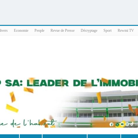
025 x86_64
divers
Economie
People
Revue de Presse
Décryptage
Sport
Rewmi TV