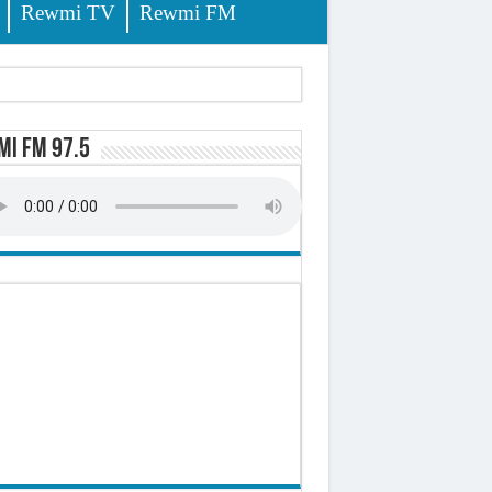
Rewmi TV
Rewmi FM
tés renvoyées devant le tribunal
i FM 97.5