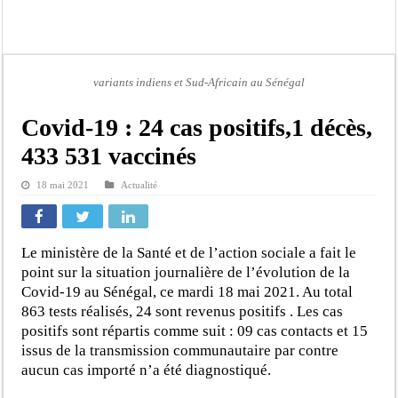
Moustapha Dramé rejoint Pastef
Crise en Guinée Bissau : la médiation sénégalaise a présenté les contours de son
Un déficit de 128,9 milliards de francs CFA de la balance commerciale en juin
variants indiens et Sud-Africain au Sénégal
Scandale de pédophilie, acte contre nature : Un coach de football démasqué pour
Banditisme : Fily Sané, ancien Lieutenant du célèbre Ino, de nouveau Interpellé
Covid-19 : 24 cas positifs,1 décès,
Affaire Farba Ngom : La balle, dans le camp du procureur financier
433 531 vaccinés
Succession de Pape Thiaw : la bombe à retardement qui menace la FSF
18 mai 2021
Actualité
Baisse des réserves de sang : au CNTS de Dakar, des citoyens répondent à l’appe
Le ministère de la Santé et de l’action sociale a fait le
point sur la situation journalière de l’évolution de la
Covid-19 au Sénégal, ce mardi 18 mai 2021. Au total
863 tests réalisés, 24 sont revenus positifs . Les cas
positifs sont répartis comme suit : 09 cas contacts et 15
issus de la transmission communautaire par contre
aucun cas importé n’a été diagnostiqué.