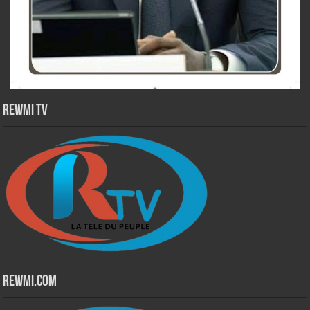
Rewmi TV
Rewmi.Com