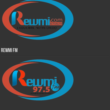
Rewmi Fm