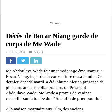
Afrobasket U18 féminine : les Lioncelles chutent encore
Ziguinchor : électrocution du bétail, catastrophe évitée de justesse
Affaire Khadim Ba : L’action publique éteinte, le PDG de Locafrique recouvre la
Me Wade
Aide aux ménages vulnérables : 92 976 ménages ciblés, 135 000 FCFA prévus p
Secteur extractif au Sénégal : 303 milliards de FCFA de revenus générés par au
Décès de Bocar Niang garde de
AfroBasket U18 masculin : le Sénégal domine le Rwanda et réussit son entrée en
corps de Me Wade
Fatick : Un carambolage entre trois véhicules fait deux blessés, dont un grave
19 mai 2023
Actualité
Bilan Magal de Touba : 244 interpellations, 110 déferrements, 2,4 millions FCF
Me Abdoulaye Wade fait un témoignage émouvant sur
Bocar Niang, le garde du corps attitré de sa famille. Ce
dernier, décédé mardi, a été inhumé hier en présence de
plusieurs anciens collaborateurs du Président
Abdoulaye Wade. Me Wade a promis de venir se
recueillir sur la tombe du défunt afin de prier pour lui.
A la maison mortuaire aux Hlm, des anciens