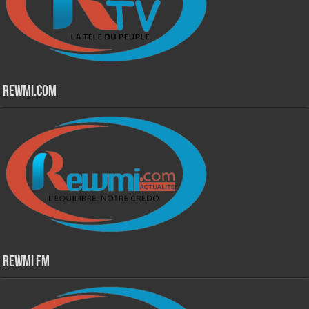
Rewmi.Com
Rewmi Fm