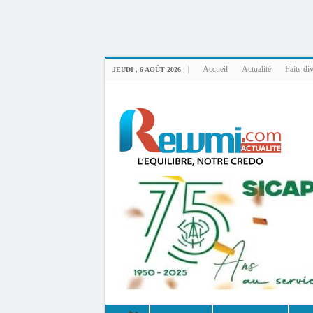
Uploader By Gse7en
Linux rewmi 5.15.0-164-generic #174-Ubuntu SMP Fri Nov 14 20:25:16 UTC 2
Accueil
Actualité
Faits di
JEUDI , 6 AOÛT 2026