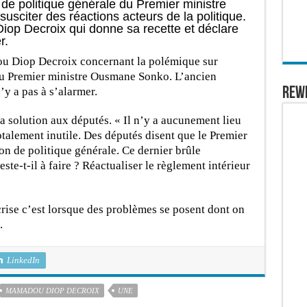
de politique générale du Premier ministre
sciter des réactions acteurs de la politique.
Diop Decroix qui donne sa recette et déclare
r.
ou Diop Decroix concernant la polémique sur
du Premier ministre Ousmane Sonko. L’ancien
REW
y a pas à s’alarmer.
a solution aux députés. « Il n’y a aucunement lieu
totalement inutile. Des députés disent que le Premier
on de politique générale. Ce dernier brûle
ste-t-il à faire ? Réactualiser le règlement intérieur
ise c’est lorsque des problèmes se posent dont on
.
LinkedIn
MAMADOU DIOP DECROIX
UNE