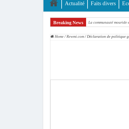
Actualité
Faits divers
Ec
Breaking News
La communauté mouride en
Élections territoriales : 
Home
/
Rewmi.com
/
Déclaration de politique 
Tribunal de Dakar: Le ve
Candidature de Macky à l
Diamniadio : l’entreprise
Affaire F. B. G. : le poin
Election à l’ONU: Macky S
SENELEC : La torche qui 
KIIRAAY AU PALAIS — PA
Électrification rurale : 