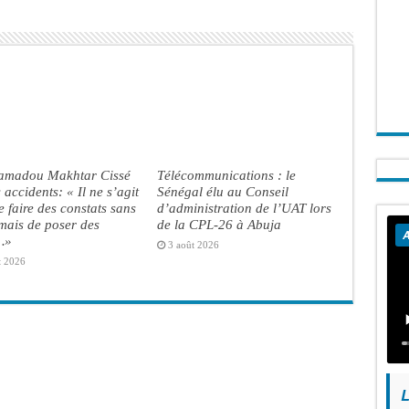
madou Makhtar Cissé
Télécommunications : le
s accidents: « Il ne s’agit
Sénégal élu au Conseil
e faire des constats sans
d’administration de l’UAT lors
 mais de poser des
de la CPL-26 à Abuja
A
…»
3 août 2026
t 2026
L