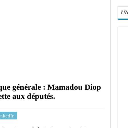
U
ique générale : Mamadou Diop
ette aux députés.
inkedIn