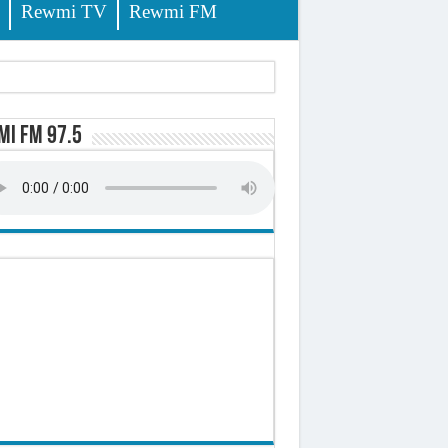
Rewmi TV
Rewmi FM
i FM 97.5
-t-il explosé ?
onomique et sociale du Sénégal