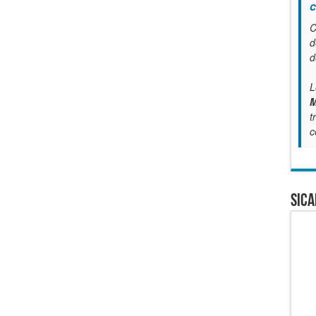
c
C
d
d
L
M
t
c
SICA