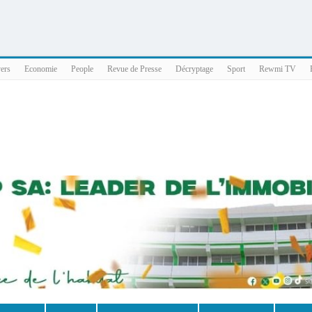
025 x86_64
vers
Economie
People
Revue de Presse
Décryptage
Sport
Rewmi TV