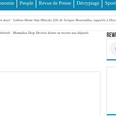
onomie
People
Revue de Presse
Décryptage
Sport
 deuil : Sokhna Mame Amy Mbacké, fille de Serigne Mountakha, rappelée à Dieu
le FDR dénonce un « report de fait » et exige une concertation politique immédiate
générale : Mamadou Diop Decroix donne sa recette aux députés.
Rewm
rdict tombe pour Lamignou Darou, Oustaze Thiep et Ndiaye Touba
’ONU: le soutien de Diomaye «est venu un peu tard», selon Pr Carlos Lopez
 Sen Oscar perd un hangar de deux hectares dans un violent incendie
t de presse Jamra reporté à la demande de ses avocats
all est «celui qui est en plus grande difficulté», analyse Carlos Lopez
balise l’émergence sénégalaise
STEF À L’ASSEMBLÉE — LE FRAPP SUR LE FRONT POPULAIRE : Le « PROJET » a
Thierno Alia MBENGUE plaide pour une énergie au service de la transformation éc