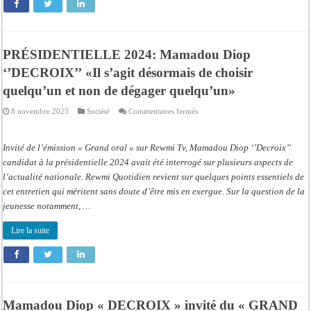
PRÉSIDENTIELLE 2024: Mamadou Diop
‘’DECROIX’’ «Il s’agit désormais de choisir
quelqu’un et non de dégager quelqu’un»
sur
8 novembre 2023
Société
Commentaires fermés
PRÉSIDENTIELLE
2024:
Mamadou
Diop
Invité de l’émission « Grand oral » sur Rewmi Tv, Mamadou Diop ‘’Decroix’’
‘’DECROIX’’ «Il
s’agit
candidat à la présidentielle 2024 avait été interrogé sur plusieurs aspects de
désormais
l’actualité nationale. Rewmi Quotidien revient sur quelques points essentiels de
de
choisir
cet entretien qui méritent sans doute d’être mis en exergue. Sur la question de la
quelqu’un
et
jeunesse notamment, …
non
de
dégager
Lire la suite
quelqu’un»
Mamadou Diop « DECROIX » invité du « GRAND