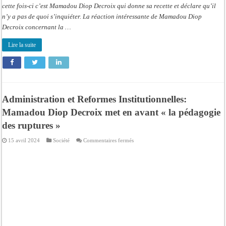
cette fois-ci c’est Mamadou Diop Decroix qui donne sa recette et déclare qu’il
n’y a pas de quoi s’inquiéter. La réaction intéressante de Mamadou Diop
Decroix concernant la …
Lire la suite
Administration et Reformes Institutionnelles:
Mamadou Diop Decroix met en avant « la pédagogie
des ruptures »
sur
15 avril 2024
Société
Commentaires fermés
Administration
et
Reformes
Institutionnelles:
Mamadou
Diop
Decroix
met
en
avant
«
la
pédagogie
des