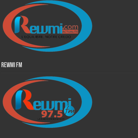
Rewmi Fm