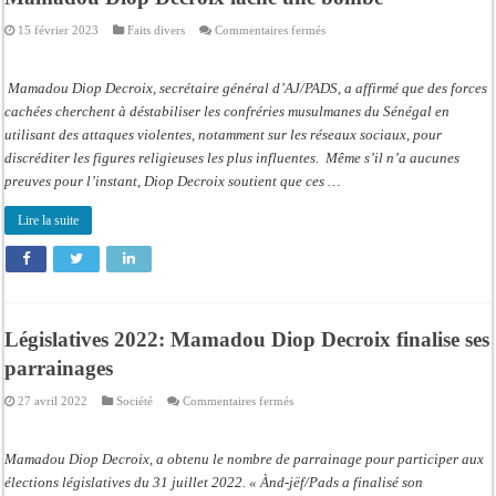
sur
15 février 2023
Faits divers
Commentaires fermés
Projet
d’éliminations
des
confréries
Mamadou Diop Decroix, secrétaire général d’AJ/PADS, a affirmé que des forces
au
Sénégal:
cachées cherchent à déstabiliser les confréries musulmanes du Sénégal en
Mamadou
utilisant des attaques violentes, notamment sur les réseaux sociaux, pour
Diop
Decroix
discréditer les figures religieuses les plus influentes. Même s’il n’a aucunes
lâche
une
preuves pour l’instant, Diop Decroix soutient que ces …
bombe
Lire la suite
Législatives 2022: Mamadou Diop Decroix finalise ses
parrainages
sur
27 avril 2022
Société
Commentaires fermés
Législatives
2022:
Mamadou
Diop
Mamadou Diop Decroix, a obtenu le nombre de parrainage pour participer aux
Decroix
finalise
élections législatives du 31 juillet 2022. « Ànd-jëf/Pads a finalisé son
ses