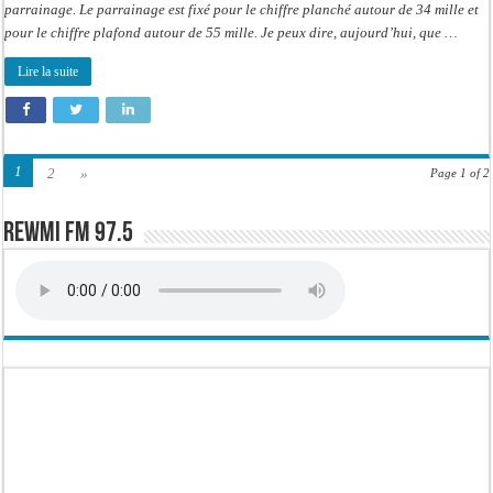
parrainage. Le parrainage est fixé pour le chiffre planché autour de 34 mille et
parrainages
pour le chiffre plafond autour de 55 mille. Je peux dire, aujourd’hui, que …
Lire la suite
1
2
»
Page 1 of 2
Rewmi FM 97.5