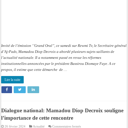
ruptures
»
Invité de l’émission ‘’Grand Oral’’, ce samedi sur Rewmi Tv, le Secrétaire général
d’Aj-Pads, Mamadou Diop Decroix a abordé plusieurs sujets saillants de
l’actualité nationale. Il a notamment passé en revue les réformes
institutionnelles annoncées par le président Bassirou Diomaye Faye. A ce
propos, il estime que cette démarche de …
Lire la suite
Dialogue national: Mamadou Diop Decroix souligne
l’importance de cette rencontre
sur
26 février 2024
Actualité
Commentaires fermés