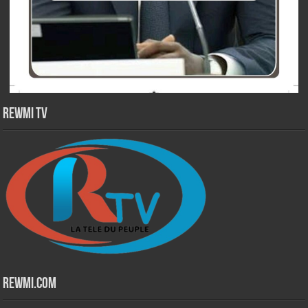
Rewmi TV
Rewmi.Com