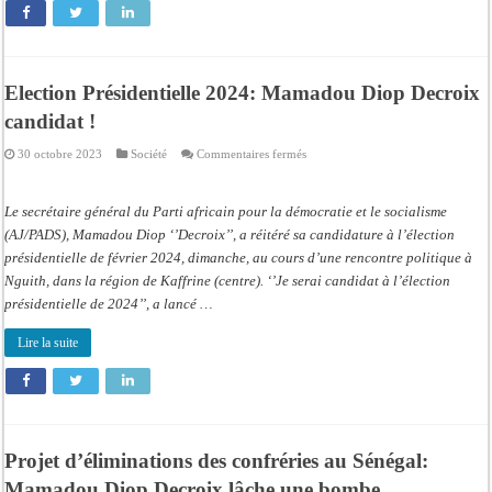
Election Présidentielle 2024: Mamadou Diop Decroix
candidat !
sur
30 octobre 2023
Société
Commentaires fermés
Election
Présidentielle
2024:
Mamadou
Le secrétaire général du Parti africain pour la démocratie et le socialisme
Diop
Decroix
(AJ/PADS), Mamadou Diop ‘’Decroix’’, a réitéré sa candidature à l’élection
candidat
présidentielle de février 2024, dimanche, au cours d’une rencontre politique à
!
Nguith, dans la région de Kaffrine (centre). ‘’Je serai candidat à l’élection
présidentielle de 2024’’, a lancé …
Lire la suite
Projet d’éliminations des confréries au Sénégal:
Mamadou Diop Decroix lâche une bombe