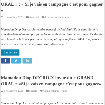
ORAL » : « Si je vais en campagne c’est pour gagner
»
sur
6 novembre 2023
Actualité
Commentaires fermés
Mamadou
Diop
« DECROIX »
invité
Mamadou Diop Decroix Secrétaire général de And Jeuf / Pads candidat à la
du
« GRAND
présidentielle n’entend pas jouer les seconds rôles dans cette course. Ce dernier
ORAL »
veut bien être le 5ieme président de la république en février 2024. Il a passé en
:
«
revue la question de l’émigration irrégulière et se dit …
Si
je
vais
Lire la suite
en
campagne
c’est
pour
gagner
»
Mamadou Diop DECROIX invité du « GRAND
ORAL » «Si je vais en campagne c’est pour gagner»
sur
6 novembre 2023
Société
Commentaires fermés
Mamadou
Diop
DECROIX
invité
Mamadou Diop Decroix n’entend pas jouer les seconds rôles dans la course à la
du