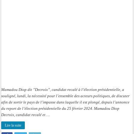
Dialogue
national:
Mamadou
Diop
Decroix
souligne
l’importance
de
cette
rencontre
Mamadou Diop dit ”Decroix”, candidat recalé à l’élection présidentielle, a
souligné, lundi, la nécessité pour l’ensemble des acteurs politiques, de discuter
afin de sortir le pays de l’impasse dans laquelle il est plongé, depuis l’annonce
du report de l’élection présidentielle du 25 février 2024. Mamadou Diop
Decroix, candidat recalé et …
Lire la suite