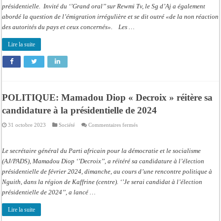
« GRAND
présidentielle. Invité du ‘’Grand oral’’ sur Rewmi Tv, le Sg d’Aj a également
ORAL »
abordé la question de l’émigration irrégulière et se dit outré «de la non réaction
«Si
je
des autorités du pays et ceux concernés». Les …
vais
en
campagne
Lire la suite
c’est
pour
gagner»
POLITIQUE: Mamadou Diop « Decroix » réitère sa
candidature à la présidentielle de 2024
sur
31 octobre 2023
Société
Commentaires fermés
POLITIQUE:
Mamadou
Diop
« Decroix »
Le secrétaire général du Parti africain pour la démocratie et le socialisme
réitère
sa
(AJ/PADS), Mamadou Diop ‘’Decroix’’, a réitéré sa candidature à l’élection
candidature
présidentielle de février 2024, dimanche, au cours d’une rencontre politique à
à
la
Nguith, dans la région de Kaffrine (centre). ‘’Je serai candidat à l’élection
présidentielle
de
présidentielle de 2024’’, a lancé …
2024
Lire la suite