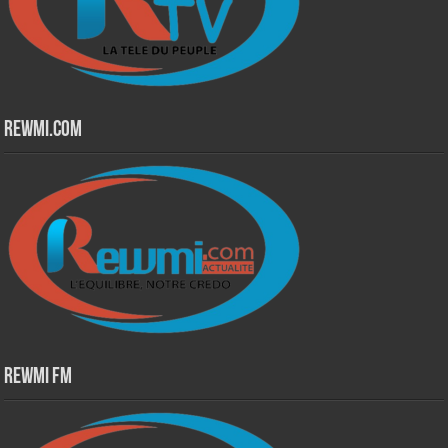
Rewmi.Com
Rewmi Fm