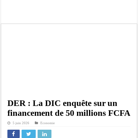
Contrôle des fonds spéciaux : la majorité parlementaire accusée d’ »opportuni
Linguere: le ministre Idrissa Samb réunit des maires et prédit la victoire du part
Mouvement pour le renouveau de Dahra Djoloff: Le coordonnateur El Hadji Dème
Le restaurant Aby’s Garden d’Aby Ndour ravagé par un incendie
Ousmane Sonko crache ses vérités à Diomaye: « Des vies ne sont pas tombées p
Élections municipales : le calendrier fait débat
Gamou de Tivaouane 2026 : Habib Sy Mansour met en garde les influenceurs cont
Tivaouane : les recommandations du Khalife général des Tidianes pour le Gam
DER : La DIC enquête sur un
financement de 50 millions FCFA
5 juin 2026
Economie