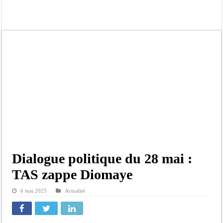
Afrobasket U18 féminine : les Lioncelles chutent encore
Ziguinchor : électrocution du bétail, catastrophe évitée de justesse
Affaire Khadim Ba : L’action publique éteinte, le PDG de Locafrique recouvre la
Aide aux ménages vulnérables : 92 976 ménages ciblés, 135 000 FCFA prévus p
Secteur extractif au Sénégal : 303 milliards de FCFA de revenus générés par au
AfroBasket U18 masculin : le Sénégal domine le Rwanda et réussit son entrée en
Fatick : Un carambolage entre trois véhicules fait deux blessés, dont un grave
Bilan Magal de Touba : 244 interpellations, 110 déferrements, 2,4 millions FCF
Dialogue politique du 28 mai :
TAS zappe Diomaye
6 mai 2025
Actualité