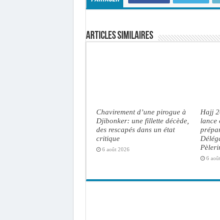
Articles similaires
Chavirement d’une pirogue à
Hajj 
Djibonker: une fillette décède,
lance 
des rescapés dans un état
prépar
critique
Délég
Pèler
6 août 2026
6 aoû