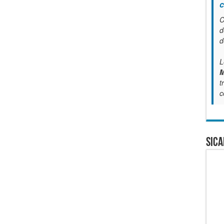
c
C
d
d
L
M
t
c
SICA