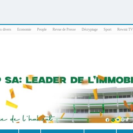
025 x86_64
ts divers
Economie
People
Revue de Presse
Décryptage
Sport
Rewmi TV