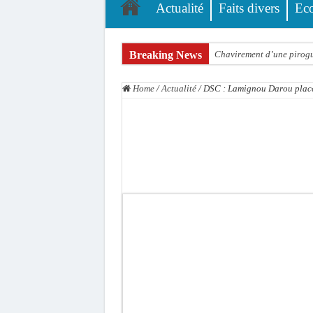
Actualité
Faits divers
Ec
Breaking News
Chavirement d’une pirogue
Hajj 2027 : le RENOPHUS l
Home
/
Actualité
/
DSC : Lamignou Darou placé
Kamb, l’Inspecteur de la j
« Quand le mandat s’achèv
Touba : convaincue d’avo
Le Sénégal bénéficie de 
Linguère : Un élève de 14
Gamou 1448 H / 2026 : le 
Assemblée nationale : Son
Passation de service au 3F