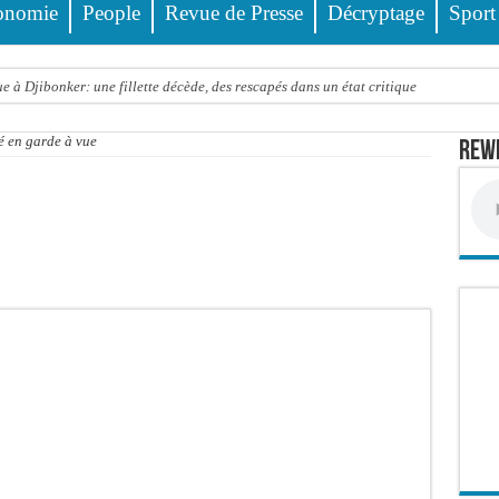
onomie
People
Revue de Presse
Décryptage
Sport
 à Djibonker: une fillette décède, des rescapés dans un état critique
ance officiellement les préparatifs sous l’égide de la Délégation générale au Pè
 en garde à vue
Rewm
eunesse et des sports Guéladio Ba en tournée, un important lot de matériels sanita
e, les discours ne suffisent plus » (Mamadou AW-Candidat à la mairie de Golf Su
ir été empoisonnée, Amy Dione désigne le coupable avant de mourir
trois nouveaux financements de la Banque mondiale d’un montant global de 220,71
 ans meurt noyé dans un bassin de rétention
Comité scientifique dévoile les fondements du thème central
ko valide onze dossiers chauds
PT : Soulèye Kane officiellement installé, il décline ses orientations