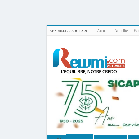
Uploader By Gse7en
Linux rewmi 5.15.0-164-generic #174-Ubuntu SMP Fri Nov 14 20:25:16 UTC 2
Accueil
Actualité
Fai
VENDREDI , 7 AOÛT 2026