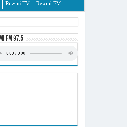
Rewmi TV
Rewmi FM
lerinage
i FM 97.5
ire octroyé
d)
 milliards de francs CFA