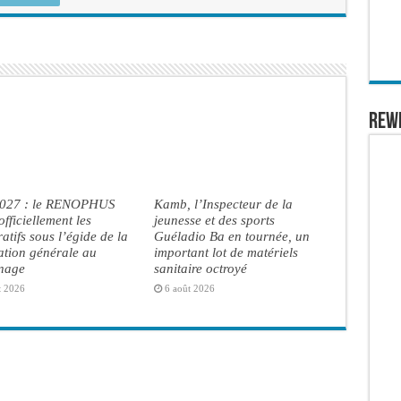
REW
2027 : le RENOPHUS
Kamb, l’Inspecteur de la
officiellement les
jeunesse et des sports
atifs sous l’égide de la
Guéladio Ba en tournée, un
ation générale au
important lot de matériels
inage
sanitaire octroyé
t 2026
6 août 2026