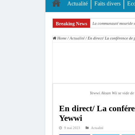
Actualité
Faits divers
Ec
Breaking News
La communauté mouride en
Élections territoriales : 
Home
/
Actualité
/
En direct/ La conférence de 
Tribunal de Dakar: Le ve
Candidature de Macky à l
Diamniadio : l’entreprise
Affaire F. B. G. : le poin
Election à l’ONU: Macky S
SENELEC : La torche qui 
Yewwi Aksan Wii se vide de 
KIIRAAY AU PALAIS — PA
En direct/ La confére
Électrification rurale : 
Yewwi
9 mai 2023
Actualité