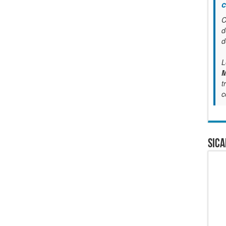
c
C
d
d
L
M
t
c
SICA