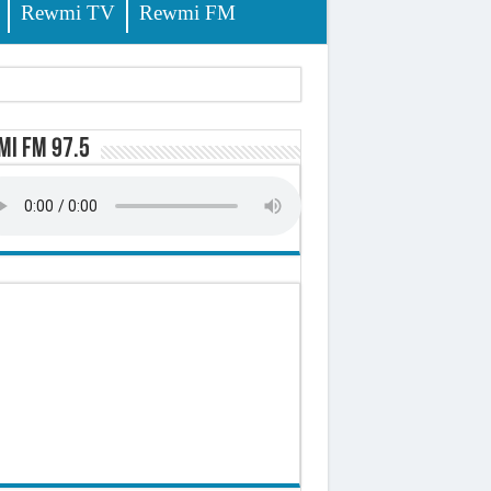
Rewmi TV
Rewmi FM
i FM 97.5
-t-il explosé ?
onomique et sociale du Sénégal