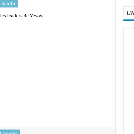
inkedIn
U
 des leaders de Yewwi
LinkedIn