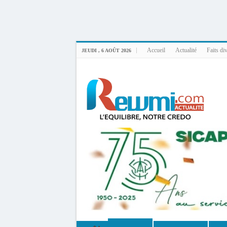
Uploader By Gse7en
Linux rewmi 5.15.0-164-generic #174-Ubuntu SMP Fri Nov 14 20:25:16 UTC 2
Accueil
Actualité
Faits di
JEUDI , 6 AOÛT 2026