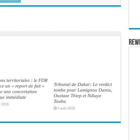
REW
ons territoriales : le FDR
Tribunal de Dakar: Le verdict
e un « report de fait »
tombe pour Lamignou Darou,
ge une concertation
Oustaze Thiep et Ndiaye
que immédiate
Touba
t 2026
5 août 2026