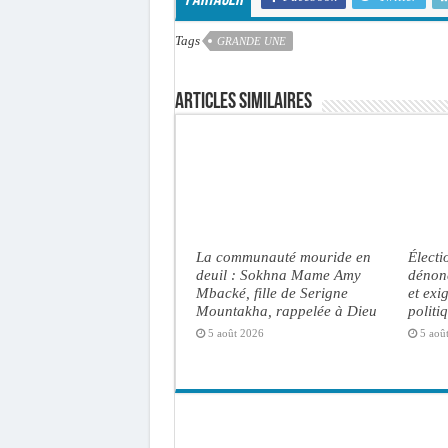
Partager
Tags
GRANDE UNE
Articles similaires
La communauté mouride en
Électi
deuil : Sokhna Mame Amy
dénonc
Mbacké, fille de Serigne
et exi
Mountakha, rappelée à Dieu
politi
5 août 2026
5 aoû