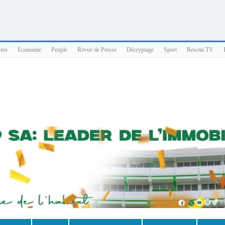
025 x86_64
vers
Economie
People
Revue de Presse
Décryptage
Sport
Rewmi TV