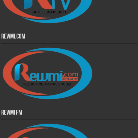
Rewmi.Com
Rewmi Fm