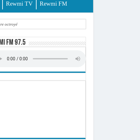
Rewmi TV
Rewmi FM
ire octroyé
d)
i FM 97.5
 milliards de francs CFA