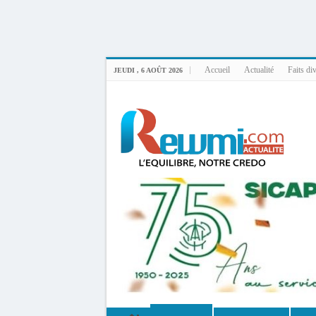
Uploader By Gse7en
Linux rewmi 5.15.0-164-generic #174-Ubuntu SMP Fri Nov 14 20:25:16 UTC 2
Accueil
Actualité
Faits di
JEUDI , 6 AOÛT 2026