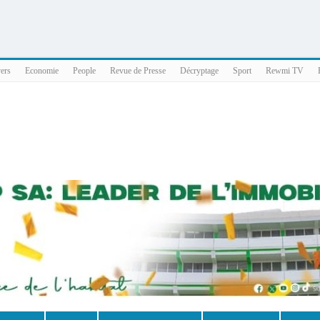
025 x86_64
vers
Economie
People
Revue de Presse
Décryptage
Sport
Rewmi TV