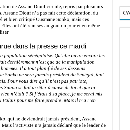
ation de Assane Diouf circule, repris par plusieurs
U
s. Assane Diouf n’a pas fait cette déclaration, du
el et bien critiqué Ousmane Sonko, mais ces
. Elles ont été remises au gout du jour et en même
iser.
parue dans la presse ce mardi
 la population sénégalaise. Qu’elle ouvre encore les
 fait dernièrement n’est que de la manipulation
ommes. Il a tout planifié de ses desseins
ue Sonko ne sera jamais président du Sénégal, tant
rais. Pour vous dire qu’il n’est pas patriote,
agna se fait arrêter à cause de toi et que tu
ien n’était ? Si j’étais à sa place, je me serai mis
u Palais pour me faire prendre. Mais il n’a rien
ko, qui ne deviendrait jamais président, Assane
n. Mais l’activiste n’a jamais déclaré que le leader de