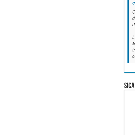
c
C
d
d
L
M
t
c
SICA