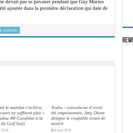
il ne devait pas se pavaner pendant que Guy Marius
a été ajoutée dans la première déclaration qui date de
LinkedIn
REW
nd le mandat s’achève,
Touba : convaincue d’avoir
scours ne suffisent plus »
été empoisonnée, Amy Dione
dou AW-Candidat à la
désigne le coupable avant de
 de Golf Sud)
mourir
t 2026
6 août 2026