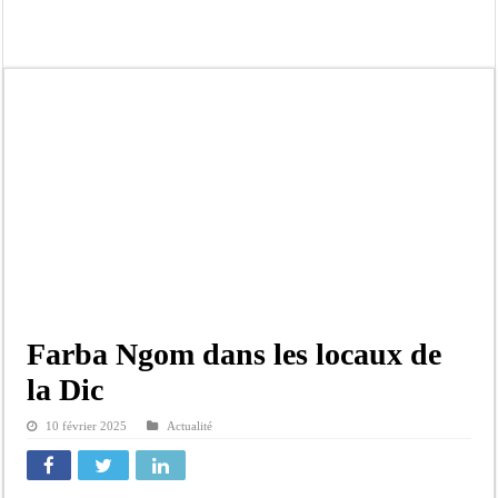
Moustapha Dramé rejoint Pastef
Crise en Guinée Bissau : la médiation sénégalaise a présenté les contours de son
Un déficit de 128,9 milliards de francs CFA de la balance commerciale en juin
Scandale de pédophilie, acte contre nature : Un coach de football démasqué pour
Banditisme : Fily Sané, ancien Lieutenant du célèbre Ino, de nouveau Interpellé
Affaire Farba Ngom : La balle, dans le camp du procureur financier
Succession de Pape Thiaw : la bombe à retardement qui menace la FSF
Baisse des réserves de sang : au CNTS de Dakar, des citoyens répondent à l’appe
Farba Ngom dans les locaux de
la Dic
10 février 2025
Actualité