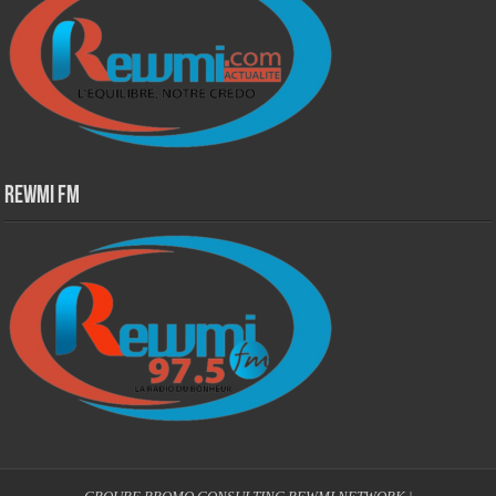
Rewmi Fm