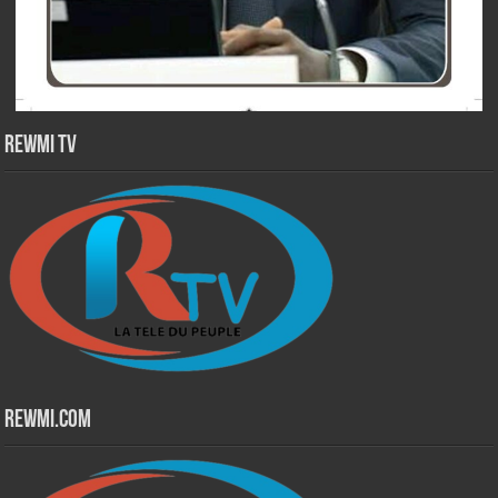
Rewmi TV
Rewmi.Com