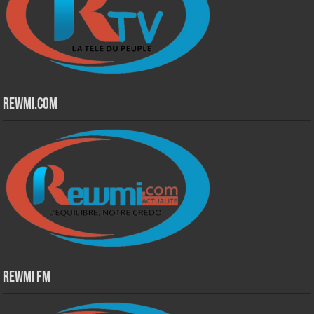
Rewmi.Com
Rewmi Fm