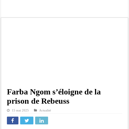
Gamou de Tivaouane 2026 : Habib Sy Mansour met en garde les influenceurs cont
Tivaouane : les recommandations du Khalife général des Tidianes pour le Gam
Dakar : vaste opération de la Gendarmerie, 60 abris provisoires démantelés et 2
Dahra Djoloff a vibré au rythme réservant un accueil exceptionnel au Présiden
Inondations à Linguère, le ministre Idrissa Samb apporte son soutien aux sinistr
Affaire Pape Cheikh Diallo et Cie : Ousmane Kane prédit une « cascade de relax
Moustapha Dramé rejoint Pastef
Crise en Guinée Bissau : la médiation sénégalaise a présenté les contours de son
Farba Ngom s’éloigne de la
prison de Rebeuss
15 mai 2025
Actualité