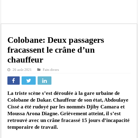
Bilan Magal de Touba : 244 interpellations, 110 déferrements, 2,4 millions FCF
Tragédie à Guinaw-Rails Sud : il poignarde à mort son frère aîné
Prétendu contrat de 50 millions FCFA : la LONASE dément tout lien avec « Fénia
Assemblée nationale : une session extraordinaire convoquée sur les exonérations 
Colobane: Deux passagers
Don de sang : Pastef lance un appel à ses militants, sympathisants et à l’ensemb
fracassent le crâne d’un
Chavirement d’une pirogue à Djibonker: une fillette décède, des rescapés dans u
chauffeur
Hajj 2027 : le RENOPHUS lance officiellement les préparatifs sous l’égide de l
26 août 2021
Faits divers
Kamb, l’Inspecteur de la jeunesse et des sports Guéladio Ba en tournée, un impor
La triste scène s’est déroulée à la gare urbaine de
Colobane de Dakar. Chauffeur de son état, Abdoulaye
Cissé a été rudoyé par les nommés Djiby Camara et
Moussa Arona Diagne. Grièvement atteint, il s’est
retrouvé avec un crâne fracassé 15 jours d’incapacité
temporaire de travail.