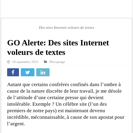
Bilan Magal de Touba : 244 interpellations, 110 déferrements, 2,4 millions FCF
Tragédie à Guinaw-Rails Sud : il poignarde à mort son frère aîné
Prétendu contrat de 50 millions FCFA : la LONASE dément tout lien avec « Fénia
Des sites Internet voleurs de textes
Assemblée nationale : une session extraordinaire convoquée sur les exonérations 
Don de sang : Pastef lance un appel à ses militants, sympathisants et à l’ensemb
GO Alerte: Des sites Internet
Chavirement d’une pirogue à Djibonker: une fillette décède, des rescapés dans u
voleurs de textes
Hajj 2027 : le RENOPHUS lance officiellement les préparatifs sous l’égide de l
16 septembre 2021
Décryptage
Kamb, l’Inspecteur de la jeunesse et des sports Guéladio Ba en tournée, un impor
Autant que certains confrères confinés dans l’ombre à
cause de la nature discrète de leur travail, je me désole
de l’attitude d’une certaine presse qui devient
intolérable. Exemple ? Un célèbre site (l’un des
premiers de notre pays) est maintenant devenu
incrédible, méconnaissable, à cause de son apostat pour
l’argent.