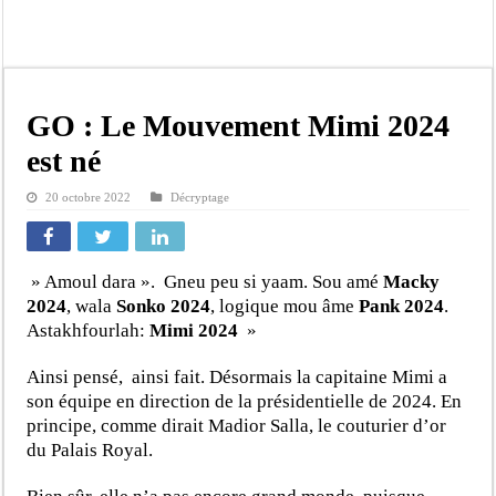
Scandale de pédophilie, acte contre nature : Un coach de football démasqué pour
Banditisme : Fily Sané, ancien Lieutenant du célèbre Ino, de nouveau Interpellé
Affaire Farba Ngom : La balle, dans le camp du procureur financier
Succession de Pape Thiaw : la bombe à retardement qui menace la FSF
GO : Le Mouvement Mimi 2024
Baisse des réserves de sang : au CNTS de Dakar, des citoyens répondent à l’appe
est né
Un tribunal américain bloque la construction de la salle de bal de Trump à la 
20 octobre 2022
Décryptage
Nécrologie : Décès de Djibril Dièye, animateur de l’émission « Auto Mag » sur 
Affaire Pape Cheikh Diallo et Cie : le Parquet fait appel après le non-lieu acco
» Amoul dara ». Gneu peu si yaam. Sou amé
Macky
2024
, wala
Sonko 2024
, logique mou âme
Pank 2024
.
Astakhfourlah:
Mimi 2024
»
Ainsi pensé, ainsi fait. Désormais la capitaine Mimi a
son équipe en direction de la présidentielle de 2024. En
principe, comme dirait Madior Salla, le couturier d’or
du Palais Royal.