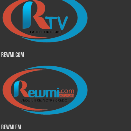
Rewmi.Com
Rewmi Fm