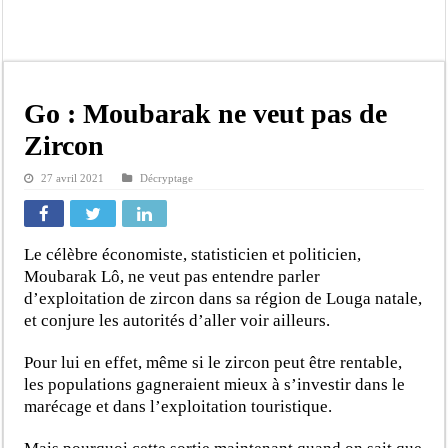
Bilan Magal de Touba : 244 interpellations, 110 déferrements, 2,4 millions FCF
Tragédie à Guinaw-Rails Sud : il poignarde à mort son frère aîné
Prétendu contrat de 50 millions FCFA : la LONASE dément tout lien avec « Fénia
Assemblée nationale : une session extraordinaire convoquée sur les exonérations 
Go : Moubarak ne veut pas de
Don de sang : Pastef lance un appel à ses militants, sympathisants et à l’ensemb
Zircon
Chavirement d’une pirogue à Djibonker: une fillette décède, des rescapés dans u
27 avril 2021
Décryptage
Hajj 2027 : le RENOPHUS lance officiellement les préparatifs sous l’égide de l
Kamb, l’Inspecteur de la jeunesse et des sports Guéladio Ba en tournée, un impor
Le célèbre économiste, statisticien et politicien,
Moubarak Lô, ne veut pas entendre parler
d’exploitation de zircon dans sa région de Louga natale,
et conjure les autorités d’aller voir ailleurs.
Pour lui en effet, même si le zircon peut être rentable,
les populations gagneraient mieux à s’investir dans le
marécage et dans l’exploitation touristique.