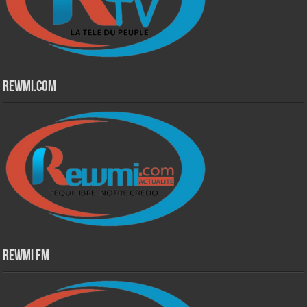
Rewmi.Com
Rewmi Fm