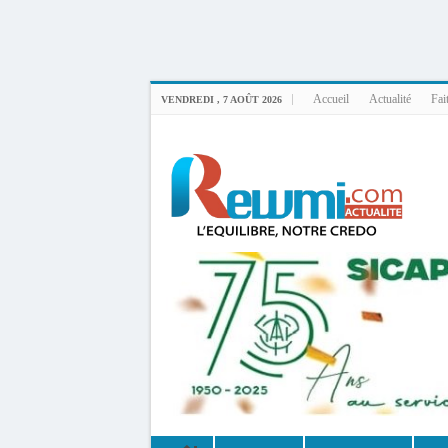
Uploader By Gse7en
Linux rewmi 5.15.0-164-generic #174-Ubuntu SMP Fri Nov 14 20:25:16 UTC 2
Accueil
Actualité
Fai
VENDREDI , 7 AOÛT 2026