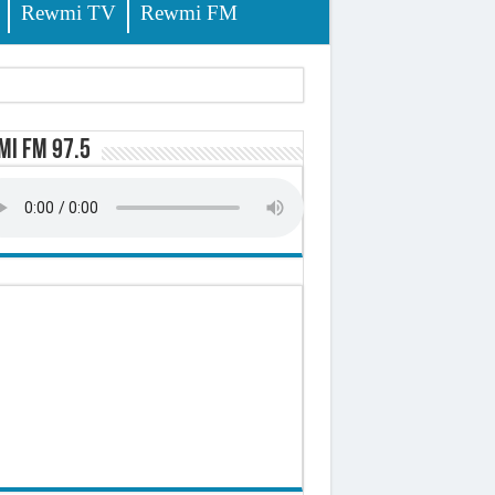
Rewmi TV
Rewmi FM
ursuites
i FM 97.5
pêche
lerinage
ire octroyé
d)
 milliards de francs CFA