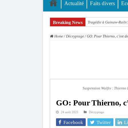
Actualité
Faits divers
Ec
Breaking News
Tragédie à Guinaw-Rails S
Prétendu contrat de 50 mi
Home
/
Décryptage
/
GO: Pour Thierno, c’est d
Assemblée nationale : une 
Don de sang : Pastef lance
Chavirement d’une pirogue
Hajj 2027 : le RENOPHUS l
Kamb, l’Inspecteur de la j
« Quand le mandat s’achèv
Suspension Walftv : Thierno 
Touba : convaincue d’avo
GO: Pour Thierno, c’
Le Sénégal bénéficie de 
24 août 2021
Décryptage
Facebook
Twitter
L