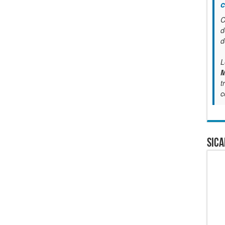
c
C
d
d
L
M
t
c
SICA