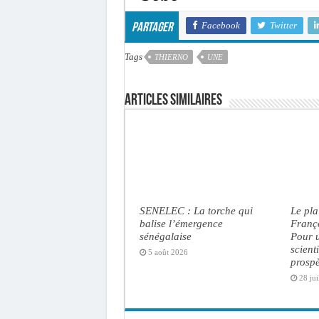
Facebook
Twitter
Partager
Tags
THIERNO
UNE
Articles similaires
SENELEC : La torche qui
Le pl
balise l’émergence
Franç
sénégalaise
Pour u
scient
5 août 2026
prosp
28 jui