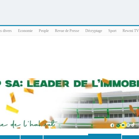
025 x86_64
ts divers
Economie
People
Revue de Presse
Décryptage
Sport
Rewmi TV