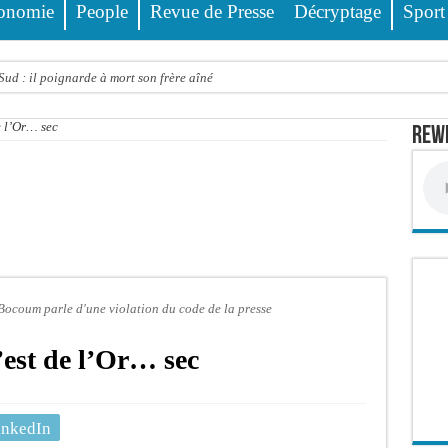
onomie
People
Revue de Presse
Décryptage
Sport
ud : il poignarde à mort son frère aîné
llions FCFA : la LONASE dément tout lien avec « Fénial Digital » et menace de po
e l’Or… sec
Rewm
session extraordinaire convoquée sur les exonérations fiscales et les licences de 
 un appel à ses militants, sympathisants et à l’ensemble des citoyens
 à Djibonker: une fillette décède, des rescapés dans un état critique
ance officiellement les préparatifs sous l’égide de la Délégation générale au Pè
eunesse et des sports Guéladio Ba en tournée, un important lot de matériels sanita
e, les discours ne suffisent plus » (Mamadou AW-Candidat à la mairie de Golf Su
Bocoum parle d'une violation du code de la presse
ir été empoisonnée, Amy Dione désigne le coupable avant de mourir
est de l’Or… sec
trois nouveaux financements de la Banque mondiale d’un montant global de 220,71
inkedIn