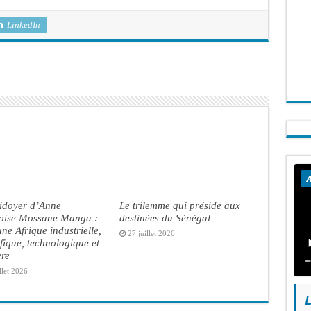
LinkedIn
A
aidoyer d’Anne
Le trilemme qui préside aux
oise Mossane Manga :
destinées du Sénégal
ne Afrique industrielle,
27 juillet 2026
ifique, technologique et
ère
llet 2026
L