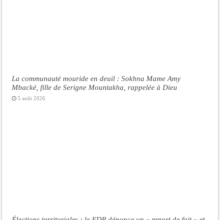
La communauté mouride en deuil : Sokhna Mame Amy
Mbacké, fille de Serigne Mountakha, rappelée à Dieu
5 août 2026
Élections territoriales : le FDR dénonce un « report de fait » et