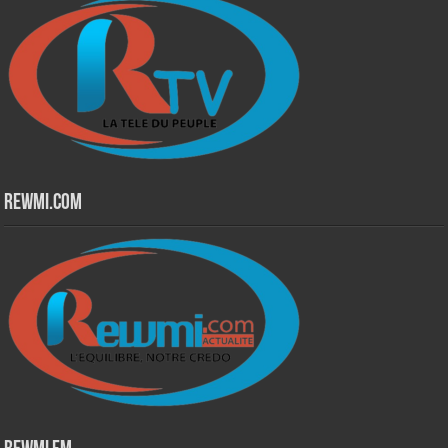
Rewmi.Com