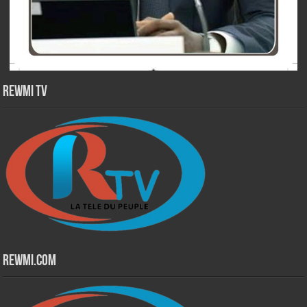
Rewmi TV
Rewmi.Com