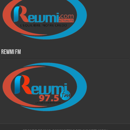
Rewmi Fm