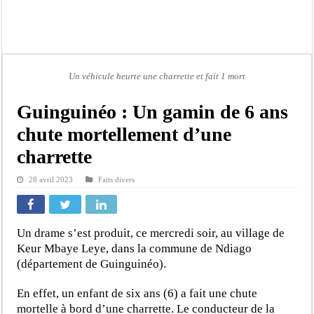
Affaire Pape Cheikh Diallo et Cie : Ousmane Kane prédit une « cascade de relax
Moustapha Dramé rejoint Pastef
Crise en Guinée Bissau : la médiation sénégalaise a présenté les contours de son
Un déficit de 128,9 milliards de francs CFA de la balance commerciale en juin
Un véhicule heurte une charrette et fait 1 mort
Scandale de pédophilie, acte contre nature : Un coach de football démasqué pour
Guinguinéo : Un gamin de 6 ans
Banditisme : Fily Sané, ancien Lieutenant du célèbre Ino, de nouveau Interpellé
chute mortellement d’une
Affaire Farba Ngom : La balle, dans le camp du procureur financier
charrette
Succession de Pape Thiaw : la bombe à retardement qui menace la FSF
28 avril 2023
Faits divers
Un drame s’est produit, ce mercredi soir, au village de
Keur Mbaye Leye, dans la commune de Ndiago
(département de Guinguinéo).
En effet, un enfant de six ans (6) a fait une chute
mortelle à bord d’une charrette. Le conducteur de la