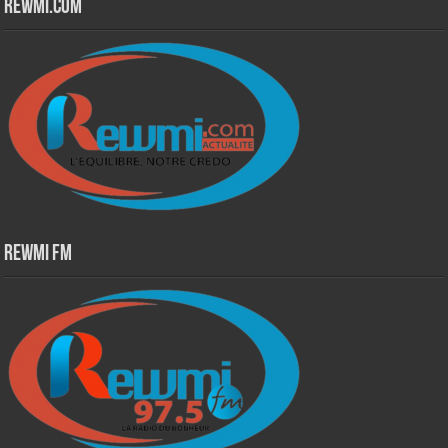
Rewmi.Com
Rewmi Fm