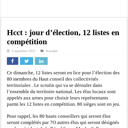
Kamb, l’Inspecteur de la jeunesse et des sports Guéladio Ba en tournée, un impor
« Quand le mandat s’achève, les discours ne suffisent plus » (Mamadou AW-Cand
Touba : convaincue d’avoir été empoisonnée, Amy Dione désigne le coupable av
Le Sénégal bénéficie de trois nouveaux financements de la Banque mondiale d’u
Hcct : jour d’élection, 12 listes en
Linguère : Un élève de 14 ans meurt noyé dans un bassin de rétention
compétition
Gamou 1448 H / 2026 : le Comité scientifique dévoile les fondements du thème c
4 septembre 2022
Actualité
Assemblée nationale : Sonko valide onze dossiers chauds
Passation de service au 3FPT : Soulèye Kane officiellement installé, il décline s
Ce dimanche, 12 listes seront en lice pour l’élection des
80 membres du Haut conseil des collectivités
territoriales . Le scrutin qui va se dérouler dans
l’ensemble du territoire national. Les élus locaux sont
appelés aux urnes pour choisir leurs représentants
parmi les 12 listes en compétition. 80 sièges sont en jeu.
Pour rappel, les 80 hauts conseillers qui seront élus
seront complétés par 7O autres élus qui seront désignés