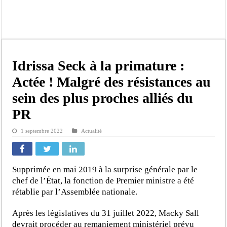
Affaire Pape Cheikh Diallo et Cie : Ousmane Kane prédit une « cascade de relax
Moustapha Dramé rejoint Pastef
Crise en Guinée Bissau : la médiation sénégalaise a présenté les contours de son
Un déficit de 128,9 milliards de francs CFA de la balance commerciale en juin
Idrissa Seck à la primature :
Scandale de pédophilie, acte contre nature : Un coach de football démasqué pour
Actée ! Malgré des résistances au
Banditisme : Fily Sané, ancien Lieutenant du célèbre Ino, de nouveau Interpellé
sein des plus proches alliés du
Affaire Farba Ngom : La balle, dans le camp du procureur financier
PR
Succession de Pape Thiaw : la bombe à retardement qui menace la FSF
1 septembre 2022
Actualité
Supprimée en mai 2019 à la surprise générale par le
chef de l’État, la fonction de Premier ministre a été
rétablie par l’Assemblée nationale.
Après les législatives du 31 juillet 2022, Macky Sall
devrait procéder au remaniement ministériel prévu