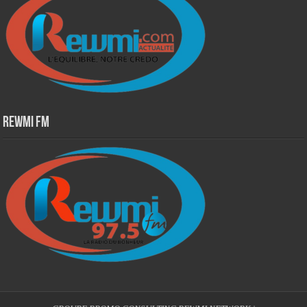
Rewmi Fm