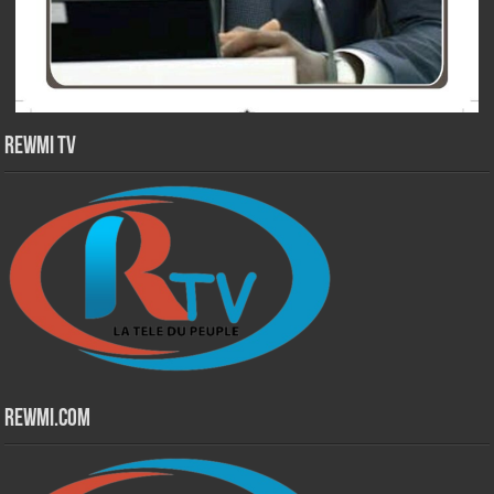
Rewmi TV
Rewmi.Com