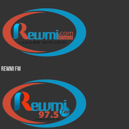
Rewmi Fm