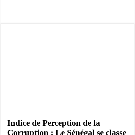
Tribunal de Dakar: Le verdict tombe pour Lamignou Darou, Oustaze Thiep et N
Candidature de Macky à l’ONU: le soutien de Diomaye «est venu un peu tard», 
Diamniadio : l’entreprise Sen Oscar perd un hangar de deux hectares dans un vi
Affaire F. B. G. : le point de presse Jamra reporté à la demande de ses avocats
Election à l’ONU: Macky Sall est «celui qui est en plus grande difficulté», anal
SENELEC : La torche qui balise l’émergence sénégalaise
KIIRAAY AU PALAIS — PASTEF À L’ASSEMBLÉE — LE FRAPP SUR LE FRONT POP
Électrification rurale : Thierno Alia MBENGUE plaide pour une énergie au serv
Indice de Perception de la
Corruption : Le Sénégal se classe