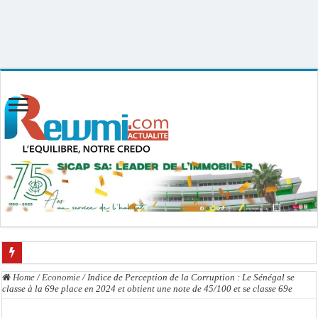
Uploader By Gse7en
Linux rewmi 5.15.0-164-generic #174-Ubuntu SMP Fri Nov 14 20:25:16 UTC
2025 x86_64
La communauté mouride en deuil : Sokhna Mame Amy Mbacké, fille de Serigne 
Home
/
Economie
/
Indice de Perception de la Corruption : Le Sénégal se
classe à la 69e place en 2024 et obtient une note de 45/100 et se classe 69e
Élections territoriales : le FDR dénonce un « report de fait » et exige une conce