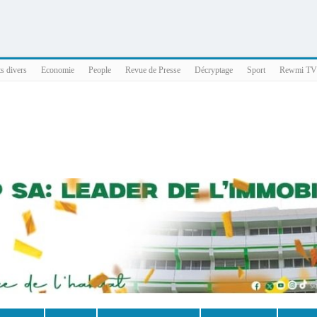
025 x86_64
ts divers
Economie
People
Revue de Presse
Décryptage
Sport
Rewmi TV