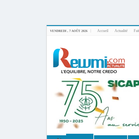
Uploader By Gse7en
Linux rewmi 5.15.0-164-generic #174-Ubuntu SMP Fri Nov 14 20:25:16 UTC 2
Accueil
Actualité
Fai
VENDREDI , 7 AOÛT 2026