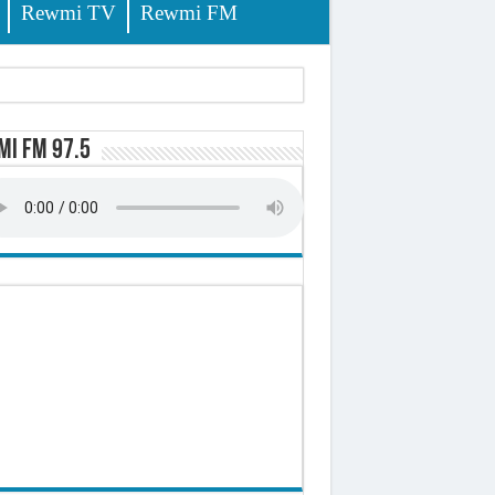
Rewmi TV
Rewmi FM
i FM 97.5
ursuites
pêche
lerinage
ire octroyé