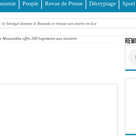
onomie
People
Revue de Presse
Décryptage
Sport
 le Sénégal domine le Rwanda et réussit son entrée en lice
tre trois véhicules fait deux blessés, dont un grave
e Mountakha offre 200 logements aux sinistrés
Rewm
4 interpellations, 110 déferrements, 2,4 millions FCFA d’amendes (Police)
ud : il poignarde à mort son frère aîné
llions FCFA : la LONASE dément tout lien avec « Fénial Digital » et menace de po
session extraordinaire convoquée sur les exonérations fiscales et les licences de 
 un appel à ses militants, sympathisants et à l’ensemble des citoyens
 à Djibonker: une fillette décède, des rescapés dans un état critique
ance officiellement les préparatifs sous l’égide de la Délégation générale au Pè
eunesse et des sports Guéladio Ba en tournée, un important lot de matériels sanita