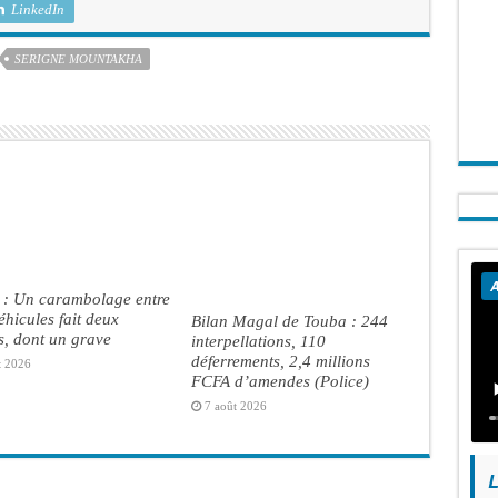
LinkedIn
SERIGNE MOUNTAKHA
A
 : Un carambolage entre
véhicules fait deux
Bilan Magal de Touba : 244
s, dont un grave
interpellations, 110
déferrements, 2,4 millions
t 2026
FCFA d’amendes (Police)
7 août 2026
L