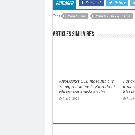
Facebook
Twitter
Partager
Tags
GRANDE UNE
INONDATIONS À TOUBA
Articles similaires
AfroBasket U18 masculin : le
Fatick
Sénégal domine le Rwanda et
trois 
réussit son entrée en lice
blessé
7 août 2026
7 aoû