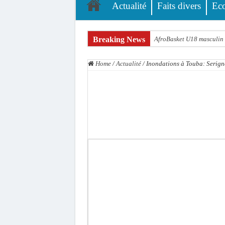
Actualité
Faits divers
Ec
Breaking News
AfroBasket U18 masculin :
Fatick : Un carambolage en
Home
/
Actualité
/
Inondations à Touba: Serign
Bilan Magal de Touba : 24
Tragédie à Guinaw-Rails S
Prétendu contrat de 50 mi
Assemblée nationale : une 
Don de sang : Pastef lance
Chavirement d’une pirogue
Hajj 2027 : le RENOPHUS l
Kamb, l’Inspecteur de la j