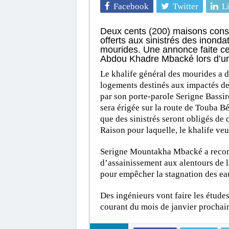
Facebook
Twitter
L
Deux cents (200) maisons constr
offerts aux sinistrés des inonda
mourides. Une annonce faite ce
Abdou Khadre Mbacké lors d’un
Le khalife général des mourides a 
logements destinés aux impactés des
par son porte-parole Serigne Bassir
sera érigée sur la route de Touba Bél
que des sinistrés seront obligés de 
Raison pour laquelle, le khalife veut
Serigne Mountakha Mbacké a recomm
d’assainissement aux alentours de 
pour empêcher la stagnation des ea
Des ingénieurs vont faire les étude
courant du mois de janvier procha