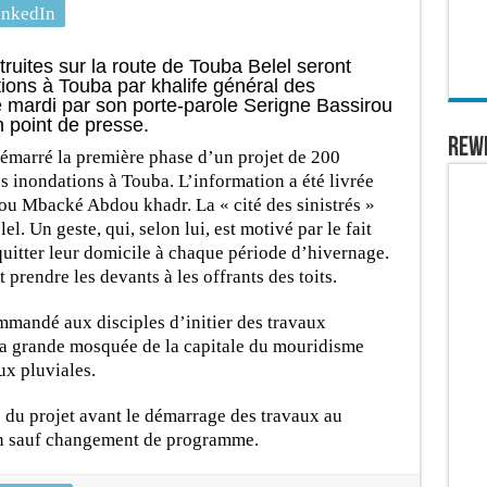
inkedIn
uites sur la route de Touba Belel seront
tions à Touba par khalife général des
 mardi par son porte-parole Serigne Bassirou
 point de presse.
REW
démarré la première phase d’un projet de 200
 inondations à Touba. L’information a été livrée
ou Mbacké Abdou khadr. La « cité des sinistrés »
el. Un geste, qui, selon lui, est motivé par le fait
quitter leur domicile à chaque période d’hivernage.
 prendre les devants à les offrants des toits.
andé aux disciples d’initier des travaux
la grande mosquée de la capitale du mouridisme
ux pluviales.
s du projet avant le démarrage des travaux au
in sauf changement de programme.