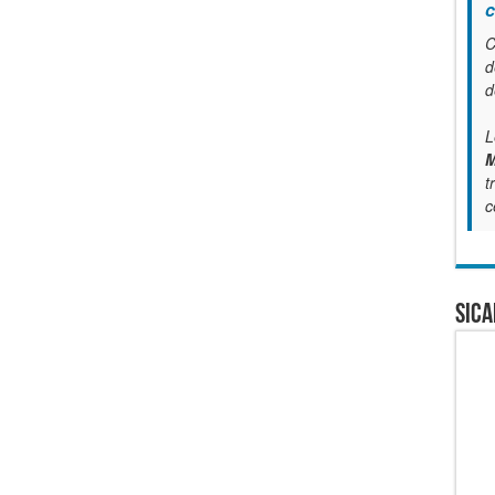
c
C
d
d
L
M
t
c
SICA