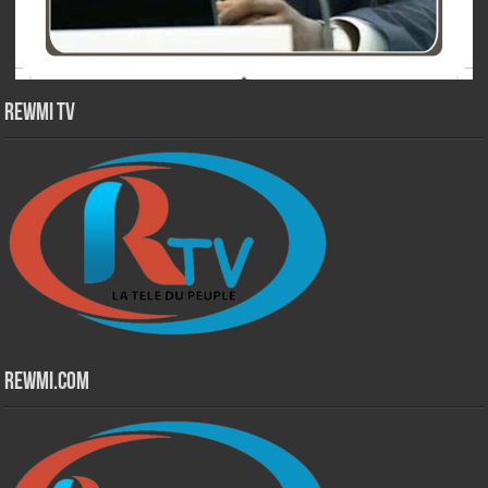
Rewmi TV
Rewmi.Com