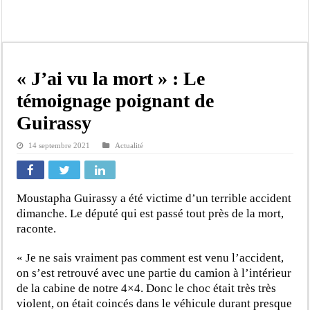
Kamb, l’Inspecteur de la jeunesse et des sports Guéladio Ba en tournée, un impor
« Quand le mandat s’achève, les discours ne suffisent plus » (Mamadou AW-Cand
Touba : convaincue d’avoir été empoisonnée, Amy Dione désigne le coupable av
Le Sénégal bénéficie de trois nouveaux financements de la Banque mondiale d’u
« J’ai vu la mort » : Le
Linguère : Un élève de 14 ans meurt noyé dans un bassin de rétention
témoignage poignant de
Gamou 1448 H / 2026 : le Comité scientifique dévoile les fondements du thème c
Guirassy
Assemblée nationale : Sonko valide onze dossiers chauds
14 septembre 2021
Actualité
Passation de service au 3FPT : Soulèye Kane officiellement installé, il décline s
Moustapha Guirassy a été victime d’un terrible accident
dimanche. Le député qui est passé tout près de la mort,
raconte.
« Je ne sais vraiment pas comment est venu l’accident,
on s’est retrouvé avec une partie du camion à l’intérieur
de la cabine de notre 4×4. Donc le choc était très très
violent, on était coincés dans le véhicule durant presque