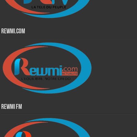
Rewmi.Com
Rewmi Fm