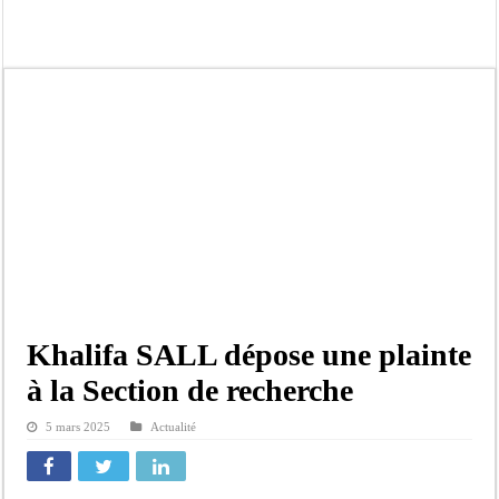
Tribunal de Dakar: Le verdict tombe pour Lamignou Darou, Oustaze Thiep et N
Candidature de Macky à l’ONU: le soutien de Diomaye «est venu un peu tard», 
Diamniadio : l’entreprise Sen Oscar perd un hangar de deux hectares dans un vi
Affaire F. B. G. : le point de presse Jamra reporté à la demande de ses avocats
Election à l’ONU: Macky Sall est «celui qui est en plus grande difficulté», anal
SENELEC : La torche qui balise l’émergence sénégalaise
KIIRAAY AU PALAIS — PASTEF À L’ASSEMBLÉE — LE FRAPP SUR LE FRONT POP
Électrification rurale : Thierno Alia MBENGUE plaide pour une énergie au serv
Khalifa SALL dépose une plainte
à la Section de recherche
5 mars 2025
Actualité