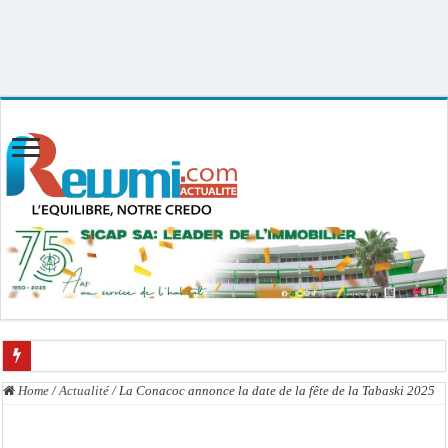
Uploader By Gse7en
Linux rewmi 5.15.0-164-generic #174-Ubuntu SMP Fri Nov 14 20:25:16 UTC
2025 x86_64
Dahra Djoloff a vibré au rythme réservant un accueil exceptionnel au Présiden
Home
/
Actualité
/
La Conacoc annonce la date de la fête de la Tabaski 2025
Inondations à Linguère, le ministre Idrissa Samb apporte son soutien aux sinistr