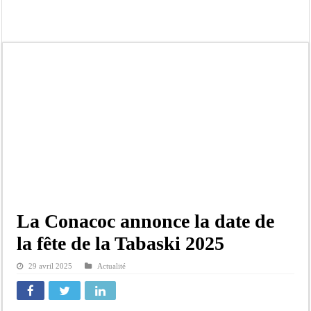
Affaire Pape Cheikh Diallo et Cie : Ousmane Kane prédit une « cascade de relax
Moustapha Dramé rejoint Pastef
Crise en Guinée Bissau : la médiation sénégalaise a présenté les contours de son
Un déficit de 128,9 milliards de francs CFA de la balance commerciale en juin
Scandale de pédophilie, acte contre nature : Un coach de football démasqué pour
Banditisme : Fily Sané, ancien Lieutenant du célèbre Ino, de nouveau Interpellé
Affaire Farba Ngom : La balle, dans le camp du procureur financier
Succession de Pape Thiaw : la bombe à retardement qui menace la FSF
La Conacoc annonce la date de
la fête de la Tabaski 2025
29 avril 2025
Actualité