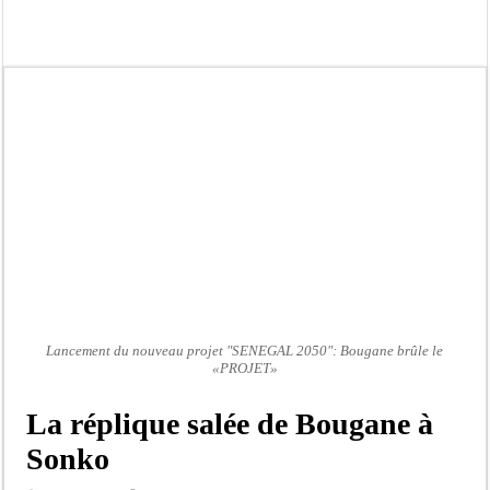
Kamb, l’Inspecteur de la jeunesse et des sports Guéladio Ba en tournée, un impor
« Quand le mandat s’achève, les discours ne suffisent plus » (Mamadou AW-Cand
Touba : convaincue d’avoir été empoisonnée, Amy Dione désigne le coupable av
Le Sénégal bénéficie de trois nouveaux financements de la Banque mondiale d’u
Linguère : Un élève de 14 ans meurt noyé dans un bassin de rétention
Gamou 1448 H / 2026 : le Comité scientifique dévoile les fondements du thème c
Assemblée nationale : Sonko valide onze dossiers chauds
Passation de service au 3FPT : Soulèye Kane officiellement installé, il décline s
Lancement du nouveau projet "SENEGAL 2050": Bougane brûle le
«PROJET»
La réplique salée de Bougane à
Sonko