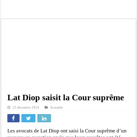
Affaire Pape Cheikh Diallo et Cie : Ousmane Kane prédit une « cascade de relax
Moustapha Dramé rejoint Pastef
Crise en Guinée Bissau : la médiation sénégalaise a présenté les contours de son
Un déficit de 128,9 milliards de francs CFA de la balance commerciale en juin
Scandale de pédophilie, acte contre nature : Un coach de football démasqué pour
Banditisme : Fily Sané, ancien Lieutenant du célèbre Ino, de nouveau Interpellé
Affaire Farba Ngom : La balle, dans le camp du procureur financier
Succession de Pape Thiaw : la bombe à retardement qui menace la FSF
Lat Diop saisit la Cour suprême
23 décembre 2024
Actualité
Les avocats de Lat Diop ont saisi la Cour suprême d’un