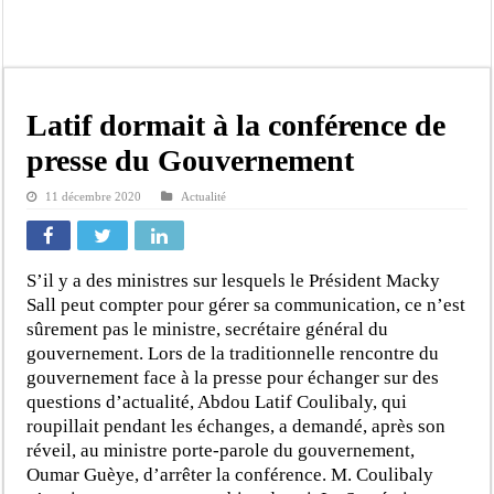
Kamb, l’Inspecteur de la jeunesse et des sports Guéladio Ba en tournée, un impor
« Quand le mandat s’achève, les discours ne suffisent plus » (Mamadou AW-Cand
Touba : convaincue d’avoir été empoisonnée, Amy Dione désigne le coupable av
Le Sénégal bénéficie de trois nouveaux financements de la Banque mondiale d’u
Latif dormait à la conférence de
Linguère : Un élève de 14 ans meurt noyé dans un bassin de rétention
presse du Gouvernement
Gamou 1448 H / 2026 : le Comité scientifique dévoile les fondements du thème c
11 décembre 2020
Actualité
Assemblée nationale : Sonko valide onze dossiers chauds
Passation de service au 3FPT : Soulèye Kane officiellement installé, il décline s
S’il y a des ministres sur lesquels le Président Macky
Sall peut compter pour gérer sa communication, ce n’est
sûrement pas le ministre, secrétaire général du
gouvernement. Lors de la traditionnelle rencontre du
gouvernement face à la presse pour échanger sur des
questions d’actualité, Abdou Latif Coulibaly, qui
roupillait pendant les échanges, a demandé, après son
réveil, au ministre porte-parole du gouvernement,
Oumar Guèye, d’arrêter la conférence. M. Coulibaly