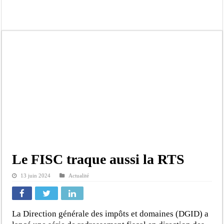
Scandale de pédophilie, acte contre nature : Un coach de football démasqué pour
Banditisme : Fily Sané, ancien Lieutenant du célèbre Ino, de nouveau Interpellé
Affaire Farba Ngom : La balle, dans le camp du procureur financier
Succession de Pape Thiaw : la bombe à retardement qui menace la FSF
Baisse des réserves de sang : au CNTS de Dakar, des citoyens répondent à l’appe
Un tribunal américain bloque la construction de la salle de bal de Trump à la 
Nécrologie : Décès de Djibril Dièye, animateur de l’émission « Auto Mag » sur 
Affaire Pape Cheikh Diallo et Cie : le Parquet fait appel après le non-lieu acco
Le FISC traque aussi la RTS
13 juin 2024
Actualité
La Direction générale des impôts et domaines (DGID) a