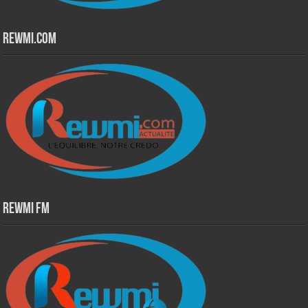
Rewmi.Com
Rewmi Fm