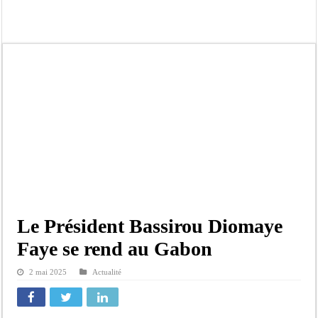
Affaire Pape Cheikh Diallo et Cie : Ousmane Kane prédit une « cascade de relax
Moustapha Dramé rejoint Pastef
Crise en Guinée Bissau : la médiation sénégalaise a présenté les contours de son
Un déficit de 128,9 milliards de francs CFA de la balance commerciale en juin
Scandale de pédophilie, acte contre nature : Un coach de football démasqué pour
Banditisme : Fily Sané, ancien Lieutenant du célèbre Ino, de nouveau Interpellé
Affaire Farba Ngom : La balle, dans le camp du procureur financier
Succession de Pape Thiaw : la bombe à retardement qui menace la FSF
Le Président Bassirou Diomaye
Faye se rend au Gabon
2 mai 2025
Actualité