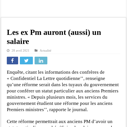
Gamou de Tivaouane 2026 : Habib Sy Mansour met en garde les influenceurs cont
Tivaouane : les recommandations du Khalife général des Tidianes pour le Gam
Dakar : vaste opération de la Gendarmerie, 60 abris provisoires démantelés et 2
Dahra Djoloff a vibré au rythme réservant un accueil exceptionnel au Présiden
Les ex Pm auront (aussi) un
Inondations à Linguère, le ministre Idrissa Samb apporte son soutien aux sinistr
salaire
Affaire Pape Cheikh Diallo et Cie : Ousmane Kane prédit une « cascade de relax
28 avril 2021
Actualité
Moustapha Dramé rejoint Pastef
Crise en Guinée Bissau : la médiation sénégalaise a présenté les contours de son
Enquête, citant les informations des confrères de
« Confidentiel La Lettre quotidienne’’, renseigne
qu’une réforme serait dans les tuyaux du gouvernement
pour conférer un statut particulier aux anciens Premiers
ministres. « Depuis plusieurs mois, les services du
gouvernement étudient une réforme pour les anciens
Premiers ministres’’, rapporte le journal.
Cette réforme permettrait aux anciens PM d’avoir un