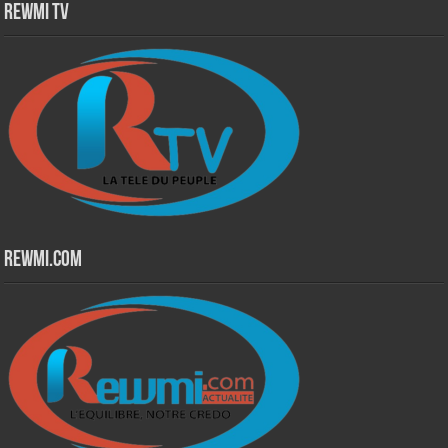
Rewmi TV
Rewmi.Com