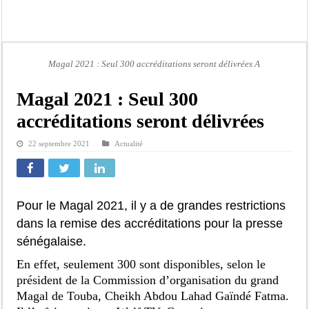
Kamb, l’Inspecteur de la jeunesse et des sports Guéladio Ba en tournée, un impor
« Quand le mandat s’achève, les discours ne suffisent plus » (Mamadou AW-Cand
Touba : convaincue d’avoir été empoisonnée, Amy Dione désigne le coupable av
Magal 2021 : Seul 300 accréditations seront délivrées A
Le Sénégal bénéficie de trois nouveaux financements de la Banque mondiale d’u
Linguère : Un élève de 14 ans meurt noyé dans un bassin de rétention
Magal 2021 : Seul 300
Gamou 1448 H / 2026 : le Comité scientifique dévoile les fondements du thème c
accréditations seront délivrées
Assemblée nationale : Sonko valide onze dossiers chauds
22 septembre 2021
Actualité
Passation de service au 3FPT : Soulèye Kane officiellement installé, il décline s
Pour le Magal 2021, il y a de grandes restrictions
dans la remise des accréditations pour la presse
sénégalaise.
En effet, seulement 300 sont disponibles, selon le
président de la Commission d’organisation du grand
Magal de Touba, Cheikh Abdou Lahad Gaïndé Fatma.