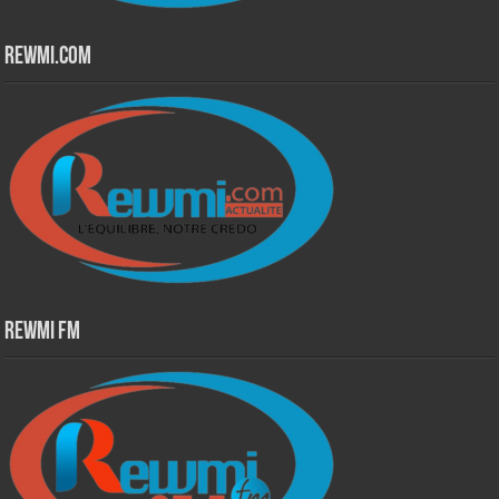
Rewmi.Com
Rewmi Fm