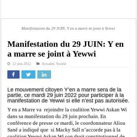
Moustapha Dramé rejoint Pastef
Crise en Guinée Bissau : la médiation sénégalaise a présenté les contours de son
Un déficit de 128,9 milliards de francs CFA de la balance commerciale en juin
Manifestation du 29 JUIN: Y en a marre se joint à Yewwi
Scandale de pédophilie, acte contre nature : Un coach de football démasqué pour
Banditisme : Fily Sané, ancien Lieutenant du célèbre Ino, de nouveau Interpellé
Manifestation du 29 JUIN: Y en
Affaire Farba Ngom : La balle, dans le camp du procureur financier
a marre se joint à Yewwi
Succession de Pape Thiaw : la bombe à retardement qui menace la FSF
22 juin 2022
Actualité
,
Société
Baisse des réserves de sang : au CNTS de Dakar, des citoyens répondent à l’appe
Le mouvement citoyen Y’en a marre sera de la
partie, ce mardi 29 juin 2022 pour participer à la
manifestation de Yewwi si elle n’est pas autorisée.
Y en a Marre va rejoindre la coalition Yewwi Askan Wi
dans sa manifestation du 29 juin prochain. En
conférence de presse ce mardi, le coordonnateur Aliou
Sané a indiqué que si Macky Sall n’accorde pas à la
coalition Yewwi Askan Wi son droit constitutionnel de