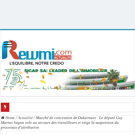
Uploader By Gse7en
Linux rewmi 5.15.0-164-generic #174-Ubuntu SMP Fri Nov 14 20:25:16 UTC
2025 x86_64
L’accusation de transmission du VIH écartée : Ass Dione, Kader Dia, Zale Mbaye
Home
/
Actualité
/
Marché de concession de Dakarnave : Le député Guy
Marius Sagna vole au secours des travailleurs et exige la suspension du
Affaire des présumés homosexuels : voici la liste des 23 prévenus bénéficiant d’
processus d’attribution