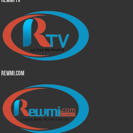
Rewmi TV
Rewmi.Com