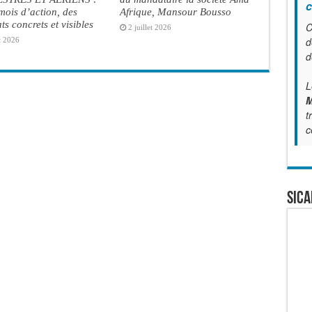
c
ois d’action, des
Afrique, Mansour Bousso
ats concrets et visibles
C
2 juillet 2026
d
t 2026
d
L
M
t
c
SICA