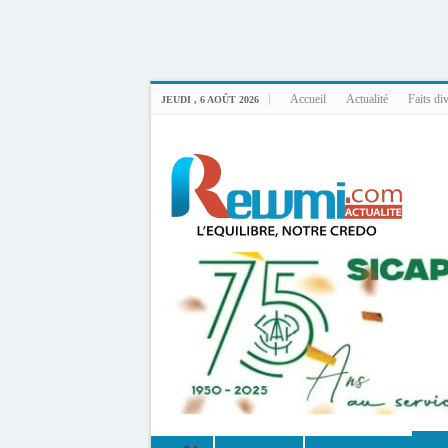
Uploader By Gse7en
Linux rewmi 5.15.0-164-generic #174-Ubuntu SMP Fri Nov 14 20:25:16 UTC 2
Accueil
Actualité
Faits di
JEUDI , 6 AOÛT 2026