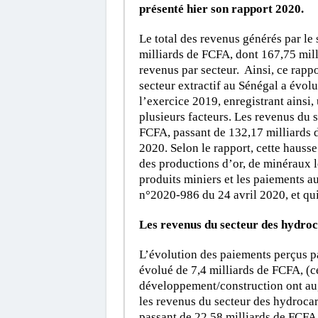
présenté hier son rapport 2020.
Le total des revenus générés par le
milliards de FCFA, dont 167,75 milli
revenus par secteur. Ainsi, ce rappo
secteur extractif au Sénégal a évol
l’exercice 2019, enregistrant ainsi
plusieurs facteurs. Les revenus du 
FCFA, passant de 132,17 milliards 
2020. Selon le rapport, cette hauss
des productions d’or, de minéraux 
produits miniers et les paiements au 
n°2020-986 du 24 avril 2020, et qui
Les revenus du secteur des hydroc
L’évolution des paiements perçus pa
évolué de 7,4 milliards de FCFA, (c
développement/construction ont au
les revenus du secteur des hydrocar
passant de 22,58 milliards de FCFA