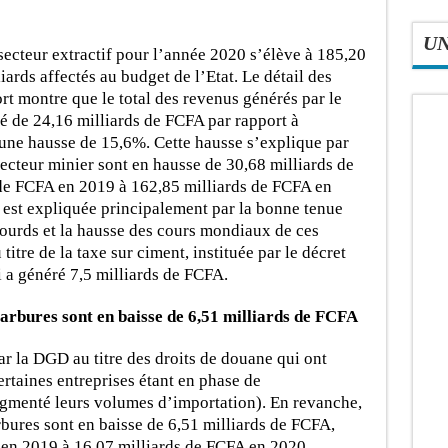
U
 secteur extractif pour l’année 2020 s’élève à 185,20
ards affectés au budget de l’Etat. Le détail des
rt montre que le total des revenus générés par le
ué de 24,16 milliards de FCFA par rapport à
, une hausse de 15,6%. Cette hausse s’explique par
secteur minier sont en hausse de 30,68 milliards de
de FCFA en 2019 à 162,85 milliards de FCFA en
e est expliquée principalement par la bonne tenue
lourds et la hausse des cours mondiaux de ces
titre de la taxe sur ciment, instituée par le décret
 a généré 7,5 milliards de FCFA.
arbures sont en baisse de 6,51 milliards de FCFA
r la DGD au titre des droits de douane qui ont
ertaines entreprises étant en phase de
gmenté leurs volumes d’importation). En revanche,
bures sont en baisse de 6,51 milliards de FCFA,
 en 2019 à 16,07 milliards de FCFA en 2020.