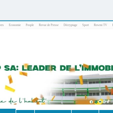
025 x86_64
vers
Economie
People
Revue de Presse
Décryptage
Sport
Rewmi TV