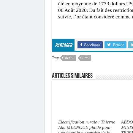
été en moyenne de 1773 dollars US1
06 Août 2020. Du fait des restrictio
suivie, l’or étant considéré comme 
Facebook
Twitter
Partager
Tags
MINES
UNE
Articles similaires
Électrification rurale : Thierno
ABDO
Alia MBENGUE plaide pour
MINI
une énergie au service de la
TERRE