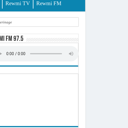
Rewmi TV
Rewmi FM
lerinage
ire octroyé
i FM 97.5
d)
 milliards de francs CFA