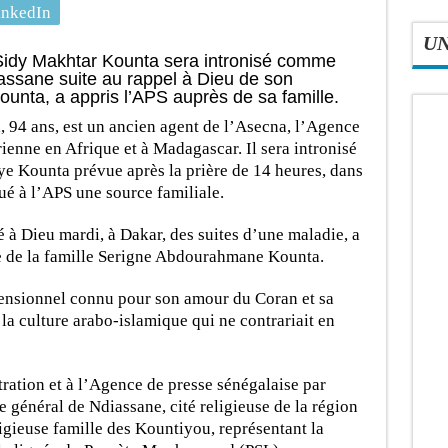
inkedIn
U
Sidy Makhtar Kounta sera intronisé comme
assane suite au rappel à Dieu de son
nta, a appris l’APS auprès de sa famille.
94 ans, est un ancien agent de l’Asecna, l’Agence
rienne en Afrique et à Madagascar. Il sera intronisé
e Kounta prévue après la prière de 14 heures, dans
qué à l’APS une source familiale.
à Dieu mardi, à Dakar, des suites d’une maladie, a
e de la famille Serigne Abdourahmane Kounta.
ensionnel connu pour son amour du Coran et sa
la culture arabo-islamique qui ne contrariait en
stration et à l’Agence de presse sénégalaise par
e général de Ndiassane, cité religieuse de la région
tigieuse famille des Kountiyou, représentant la