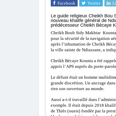
Facebook
Twitter
L
Le guide religieux Cheikh Bou 
nouveau khalife général de Ndi
prédécesseur Cheikh Bécaye Kou
Cheikh Bouh Sidy Makhtar Kounta, 
pour la sécurité de la navigation aé
après l’inhumation de Cheikh Bécay
la ville sainte de Ndiassane, a indi
Cheikh Bécaye Kounta a été rappelé 
appris l’APS auprès du porte-parol
Le défunt était un homme multidim
grande discrétion. Un ancrage dans 
rien son ouverture au monde.
Aussi a-t-il travaillé dans l’admini
exemple. Il était depuis 2018 khalif
de Thiès (ouest) fondée par la pres