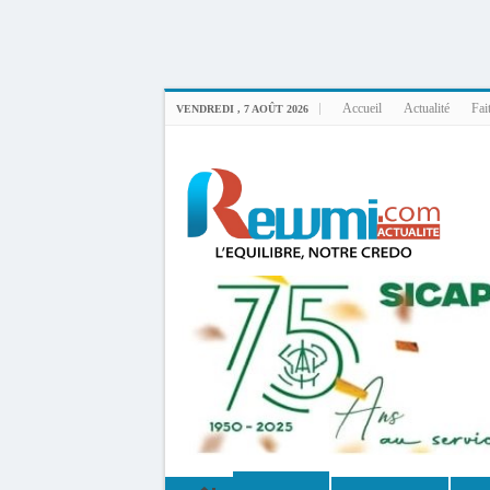
Uploader By Gse7en
Linux rewmi 5.15.0-164-generic #174-Ubuntu SMP Fri Nov 14 20:25:16 UTC 2
Accueil
Actualité
Fai
VENDREDI , 7 AOÛT 2026