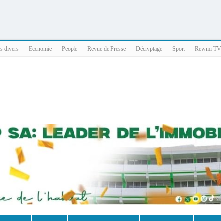
025 x86_64
ts divers
Economie
People
Revue de Presse
Décryptage
Sport
Rewmi TV