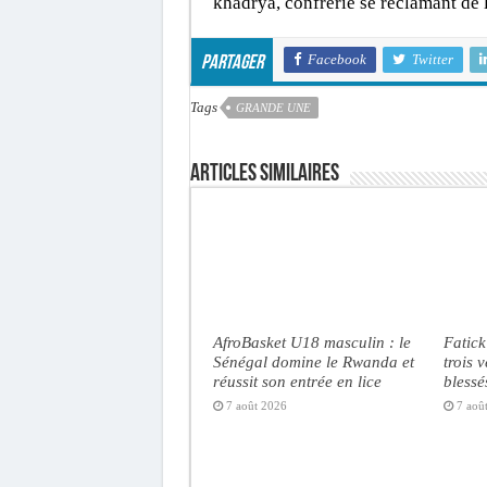
khadrya, confrérie se réclamant d
Facebook
Twitter
Partager
Tags
GRANDE UNE
Articles similaires
AfroBasket U18 masculin : le
Fatick
Sénégal domine le Rwanda et
trois 
réussit son entrée en lice
blessé
7 août 2026
7 aoû