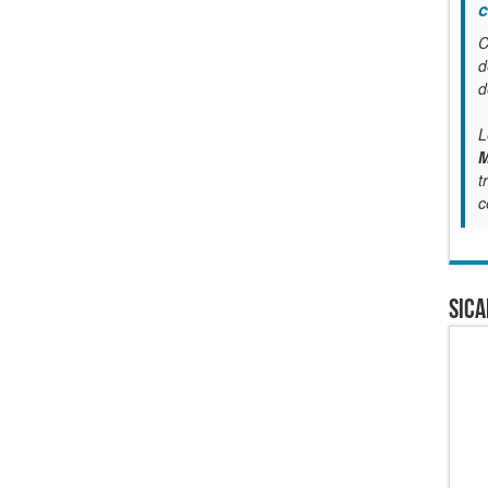
c
C
d
d
L
M
t
c
SICA