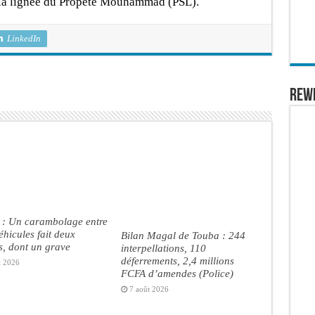
e la lignée du Propète Mouhammad (PSL).
LinkedIn
REW
 : Un carambolage entre
véhicules fait deux
Bilan Magal de Touba : 244
s, dont un grave
interpellations, 110
déferrements, 2,4 millions
t 2026
FCFA d’amendes (Police)
7 août 2026