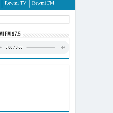
Rewmi TV
Rewmi FM
i FM 97.5
ursuites
pêche
lerinage
ire octroyé