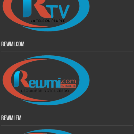
Rewmi.Com
Rewmi Fm