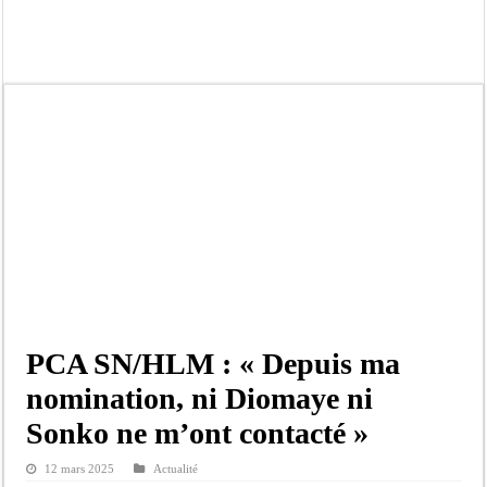
Afrobasket U18 féminine : les Lioncelles chutent encore
Ziguinchor : électrocution du bétail, catastrophe évitée de justesse
Affaire Khadim Ba : L’action publique éteinte, le PDG de Locafrique recouvre la
Aide aux ménages vulnérables : 92 976 ménages ciblés, 135 000 FCFA prévus p
Secteur extractif au Sénégal : 303 milliards de FCFA de revenus générés par au
AfroBasket U18 masculin : le Sénégal domine le Rwanda et réussit son entrée en
Fatick : Un carambolage entre trois véhicules fait deux blessés, dont un grave
Bilan Magal de Touba : 244 interpellations, 110 déferrements, 2,4 millions FCF
PCA SN/HLM : « Depuis ma
nomination, ni Diomaye ni
Sonko ne m’ont contacté »
12 mars 2025
Actualité