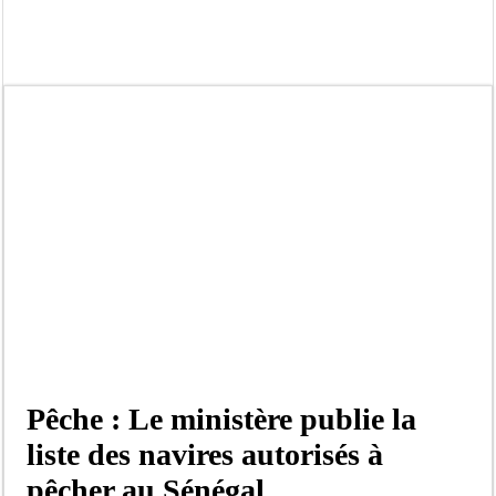
Affaire Khadim Ba : L’action publique éteinte, le PDG de Locafrique recouvre la
Aide aux ménages vulnérables : 92 976 ménages ciblés, 135 000 FCFA prévus p
Secteur extractif au Sénégal : 303 milliards de FCFA de revenus générés par au
AfroBasket U18 masculin : le Sénégal domine le Rwanda et réussit son entrée en
Fatick : Un carambolage entre trois véhicules fait deux blessés, dont un grave
Bilan Magal de Touba : 244 interpellations, 110 déferrements, 2,4 millions FCF
Tragédie à Guinaw-Rails Sud : il poignarde à mort son frère aîné
Prétendu contrat de 50 millions FCFA : la LONASE dément tout lien avec « Fénia
Pêche : Le ministère publie la
liste des navires autorisés à
pêcher au Sénégal