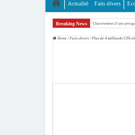
Actualité
Faits divers
Ec
Breaking News
Chavirement d’une pirogue
Hajj 2027 : le RENOPHUS l
Home
/
Faits divers
/
Plus de 4 milliards CFA en 
Kamb, l’Inspecteur de la j
« Quand le mandat s’achèv
Touba : convaincue d’avo
Le Sénégal bénéficie de 
Linguère : Un élève de 14
Gamou 1448 H / 2026 : le 
Assemblée nationale : Son
Passation de service au 3F