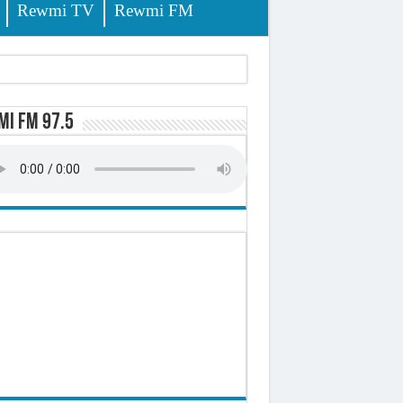
Rewmi TV
Rewmi FM
lerinage
i FM 97.5
ire octroyé
d)
 milliards de francs CFA