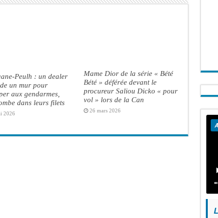
Mame Dior de la série « Bété
ane-Peulh : un dealer
Bété » déférée devant le
ade un mur pour
procureur Saliou Dicko « pour
per aux gendarmes,
vol » lors de la Can
ombe dans leurs filets
26 mars 2026
i 2026
A
L