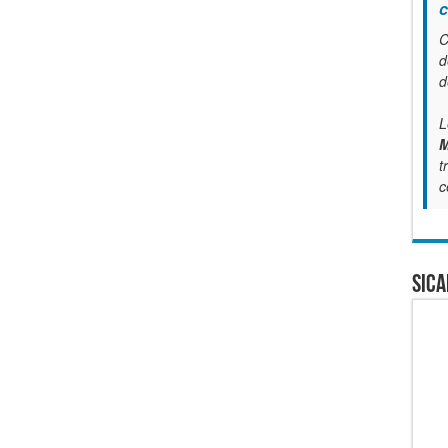
c
C
d
d
L
M
t
c
SICA