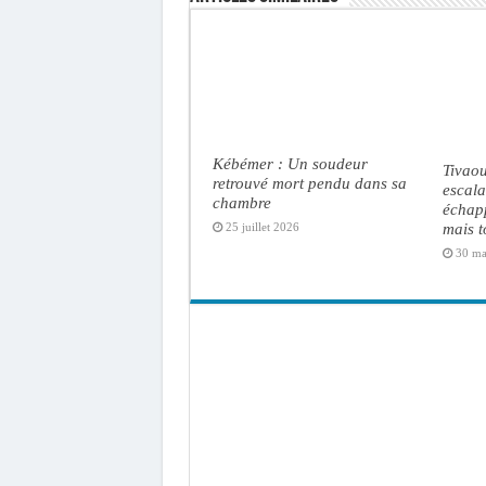
Kébémer : Un soudeur
Tivaou
retrouvé mort pendu dans sa
escal
chambre
échap
mais t
25 juillet 2026
30 ma