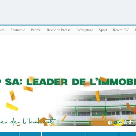
025 x86_64
vers
Economie
People
Revue de Presse
Décryptage
Sport
Rewmi TV