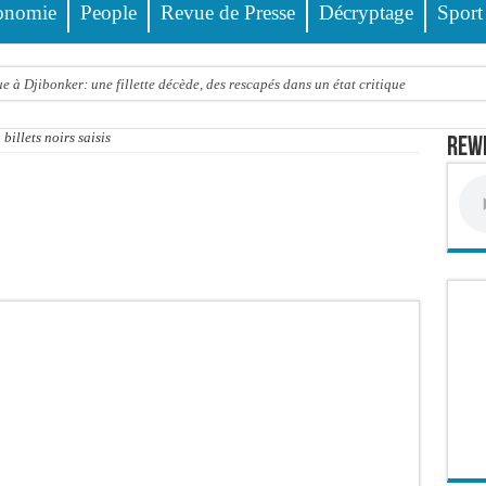
onomie
People
Revue de Presse
Décryptage
Sport
 à Djibonker: une fillette décède, des rescapés dans un état critique
ance officiellement les préparatifs sous l’égide de la Délégation générale au Pè
billets noirs saisis
Rewm
eunesse et des sports Guéladio Ba en tournée, un important lot de matériels sanita
e, les discours ne suffisent plus » (Mamadou AW-Candidat à la mairie de Golf Su
ir été empoisonnée, Amy Dione désigne le coupable avant de mourir
trois nouveaux financements de la Banque mondiale d’un montant global de 220,71
 ans meurt noyé dans un bassin de rétention
Comité scientifique dévoile les fondements du thème central
ko valide onze dossiers chauds
PT : Soulèye Kane officiellement installé, il décline ses orientations