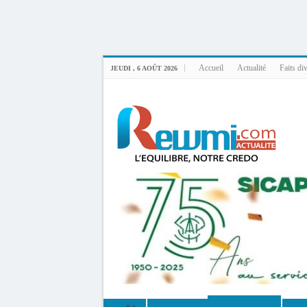
Uploader By Gse7en
Linux rewmi 5.15.0-164-generic #174-Ubuntu SMP Fri Nov 14 20:25:16 UTC 2
Accueil
Actualité
Faits di
JEUDI , 6 AOÛT 2026