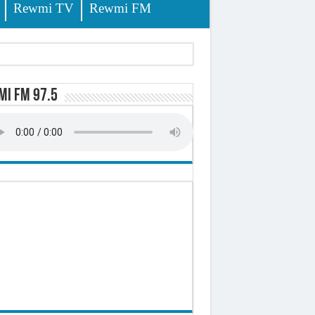
Rewmi TV
Rewmi FM
tés renvoyées devant le tribunal
i FM 97.5