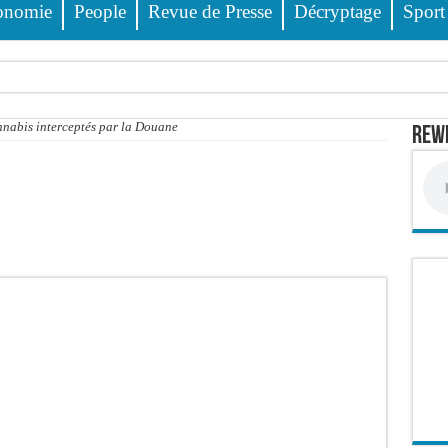
onomie
People
Revue de Presse
Décryptage
Sport
ss Dione, Kader Dia, Zale Mbaye, Dabakh, Pape Cheikh Diallo… la liste des célébri
nnabis interceptés par la Douane
Rewm
 des 23 prévenus bénéficiant d’un « non-lieu »
 encore
 évitée de justesse
e PDG de Locafrique recouvre la liberté
ciblés, 135 000 FCFA prévus pour chaque famille
 FCFA de revenus générés par au premier semestre 2025
wanda et réussit son entrée en lice
it deux blessés, dont un grave
 déferrements, 2,4 millions FCFA d’amendes (Police)