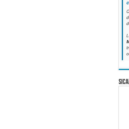
c
C
d
d
L
M
t
c
SICA