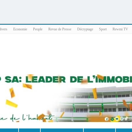
025 x86_64
divers
Economie
People
Revue de Presse
Décryptage
Sport
Rewmi TV