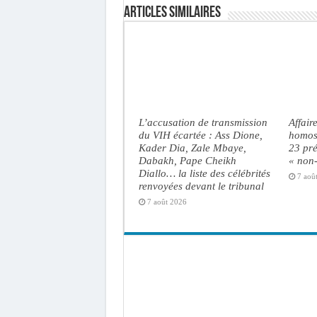
Articles similaires
L’accusation de transmission
Affair
du VIH écartée : Ass Dione,
homose
Kader Dia, Zale Mbaye,
23 pré
Dabakh, Pape Cheikh
« non-
Diallo… la liste des célébrités
7 aoû
renvoyées devant le tribunal
7 août 2026