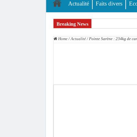
Actualité
Faits divers
Ec
Breaking News
L’accusation de transmission du VIH écartée : A
Home
/
Actualité
/
Pointe Sarène : 234kg de ca
Affaire des présumés homosexuels : voici la liste
Afrobasket U18 féminine : les Lioncelles chutent
Ziguinchor : électrocution du bétail, catastrophe
Affaire Khadim Ba : L’action publique éteinte, l
Aide aux ménages vulnérables : 92 976 ménages 
Secteur extractif au Sénégal : 303 milliards de
AfroBasket U18 masculin : le Sénégal domine le R
Fatick : Un carambolage entre trois véhicules fa
Bilan Magal de Touba : 244 interpellations, 110