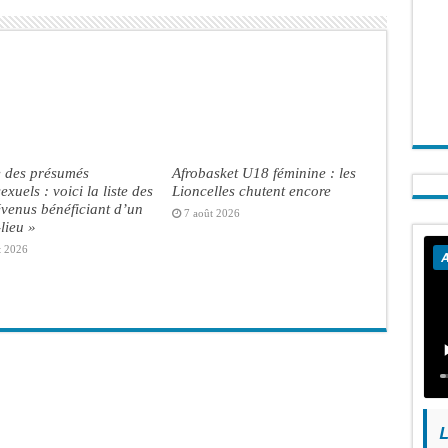
e des présumés
Afrobasket U18 féminine : les
xuels : voici la liste des
Lioncelles chutent encore
venus bénéficiant d’un
7 août 2026
lieu »
t 2026
A
L