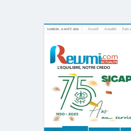
Uploader By Gse7en
Linux rewmi 5.15.0-164-generic #174-Ubuntu SMP Fri Nov 14 20:25:16 UTC 2
Accueil
Actualité
Faits 
SAMEDI , 8 AOÛT 2026