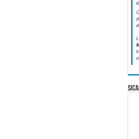
c
C
d
d
L
M
t
c
SICA