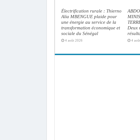
Électrification rurale : Thierno
ABDO
Alia MBENGUE plaide pour
MINI
une énergie au service de la
TERRE
transformation économique et
Deux m
sociale du Sénégal
résult
4 août 2026
4 aoû