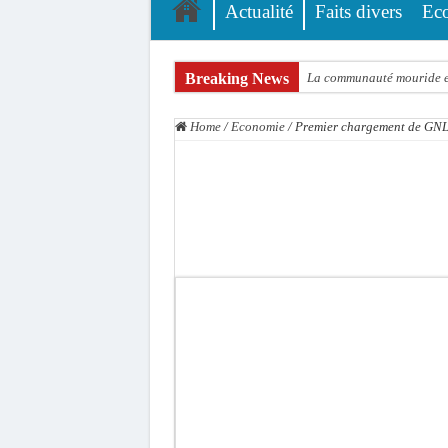
Actualité
Faits divers
Ec
Breaking News
La communauté mouride en
Élections territoriales : 
Home
/
Economie
/
Premier chargement de GNL 
Tribunal de Dakar: Le ve
Candidature de Macky à l
Diamniadio : l’entreprise
Affaire F. B. G. : le poin
Election à l’ONU: Macky S
SENELEC : La torche qui 
KIIRAAY AU PALAIS — PA
Électrification rurale : 