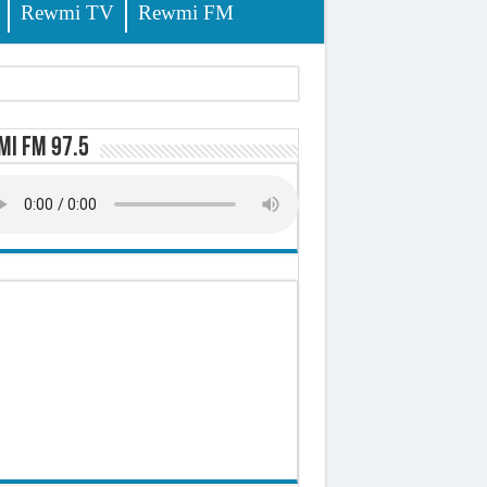
Rewmi TV
Rewmi FM
i FM 97.5
-t-il explosé ?
onomique et sociale du Sénégal