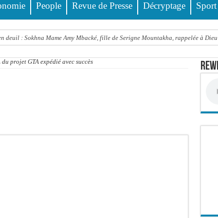
onomie
People
Revue de Presse
Décryptage
Sport
 deuil : Sokhna Mame Amy Mbacké, fille de Serigne Mountakha, rappelée à Dieu
le FDR dénonce un « report de fait » et exige une concertation politique immédiate
du projet GTA expédié avec succès
Rewm
rdict tombe pour Lamignou Darou, Oustaze Thiep et Ndiaye Touba
’ONU: le soutien de Diomaye «est venu un peu tard», selon Pr Carlos Lopez
 Sen Oscar perd un hangar de deux hectares dans un violent incendie
t de presse Jamra reporté à la demande de ses avocats
all est «celui qui est en plus grande difficulté», analyse Carlos Lopez
balise l’émergence sénégalaise
STEF À L’ASSEMBLÉE — LE FRAPP SUR LE FRONT POPULAIRE : Le « PROJET » a
Thierno Alia MBENGUE plaide pour une énergie au service de la transformation éc