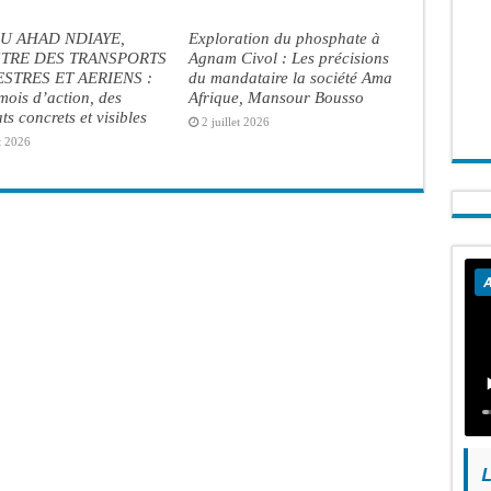
U AHAD NDIAYE,
Exploration du phosphate à
STRE DES TRANSPORTS
Agnam Civol : Les précisions
STRES ET AERIENS :
du mandataire la société Ama
ois d’action, des
Afrique, Mansour Bousso
ats concrets et visibles
2 juillet 2026
t 2026
A
L