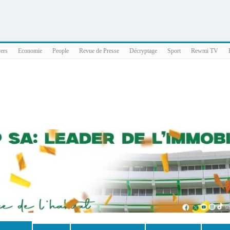
025 x86_64
vers
Economie
People
Revue de Presse
Décryptage
Sport
Rewmi TV