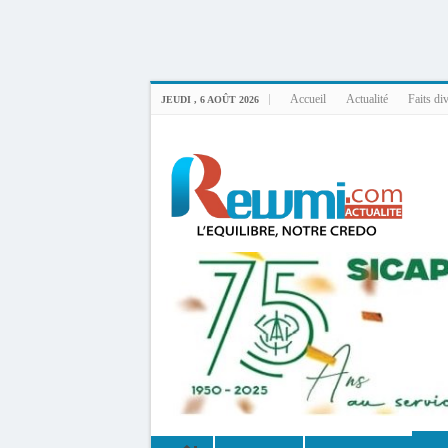
Uploader By Gse7en
Linux rewmi 5.15.0-164-generic #174-Ubuntu SMP Fri Nov 14 20:25:16 UTC 2
Accueil
Actualité
Faits di
JEUDI , 6 AOÛT 2026