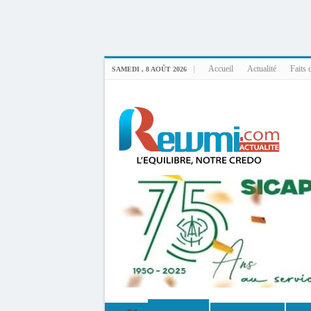
Uploader By Gse7en
Linux rewmi 5.15.0-164-generic #174-Ubuntu SMP Fri Nov 14 20:25:16 UTC 2
Accueil
Actualité
Faits 
SAMEDI , 8 AOÛT 2026