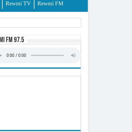
Rewmi TV
Rewmi FM
tés renvoyées devant le tribunal
i FM 97.5