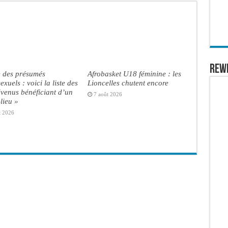
REW
e des présumés
Afrobasket U18 féminine : les
xuels : voici la liste des
Lioncelles chutent encore
venus bénéficiant d’un
7 août 2026
lieu »
t 2026