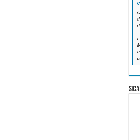
c
C
d
d
L
M
t
c
SICA