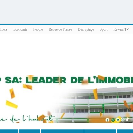
025 x86_64
divers
Economie
People
Revue de Presse
Décryptage
Sport
Rewmi TV