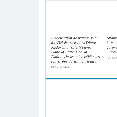
L’accusation de transmission
Affair
du VIH écartée : Ass Dione,
homose
Kader Dia, Zale Mbaye,
23 pré
Dabakh, Pape Cheikh
« non-
Diallo… la liste des célébrités
7 aoû
renvoyées devant le tribunal
7 août 2026