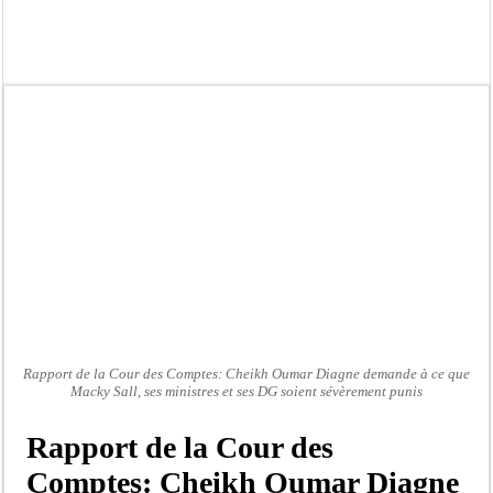
Scandale de pédophilie, acte contre nature : Un coach de football démasqué pour
Banditisme : Fily Sané, ancien Lieutenant du célèbre Ino, de nouveau Interpellé
Affaire Farba Ngom : La balle, dans le camp du procureur financier
Succession de Pape Thiaw : la bombe à retardement qui menace la FSF
Baisse des réserves de sang : au CNTS de Dakar, des citoyens répondent à l’appe
Un tribunal américain bloque la construction de la salle de bal de Trump à la 
Nécrologie : Décès de Djibril Dièye, animateur de l’émission « Auto Mag » sur 
Affaire Pape Cheikh Diallo et Cie : le Parquet fait appel après le non-lieu acco
Rapport de la Cour des Comptes: Cheikh Oumar Diagne demande à ce que
Macky Sall, ses ministres et ses DG soient sévèrement punis
Rapport de la Cour des
Comptes: Cheikh Oumar Diagne