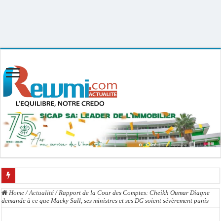
Uploader By Gse7en
Linux rewmi 5.15.0-164-generic #174-Ubuntu SMP Fri Nov 14 20:25:16 UTC
2025 x86_64
Crise en Guinée Bissau : la médiation sénégalaise a présenté les contours de son
Home
/
Actualité
/
Rapport de la Cour des Comptes: Cheikh Oumar Diagne
demande à ce que Macky Sall, ses ministres et ses DG soient sévèrement punis
Un déficit de 128,9 milliards de francs CFA de la balance commerciale en juin