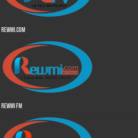
Rewmi.Com
Rewmi Fm