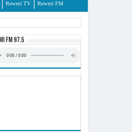
Rewmi TV
Rewmi FM
tés renvoyées devant le tribunal
i FM 97.5