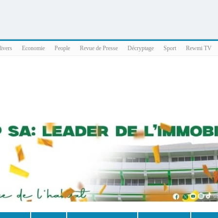
025 x86_64
divers
Economie
People
Revue de Presse
Décryptage
Sport
Rewmi TV