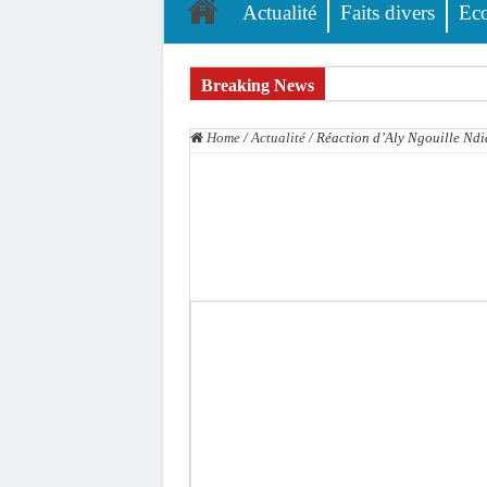
Actualité
Faits divers
Ec
Breaking News
L’accusation de transmission du VIH écartée : A
Home
/
Actualité
/
Réaction d’Aly Ngouille Ndi
Affaire des présumés homosexuels : voici la liste
Afrobasket U18 féminine : les Lioncelles chutent
Ziguinchor : électrocution du bétail, catastrophe
Affaire Khadim Ba : L’action publique éteinte, l
Aide aux ménages vulnérables : 92 976 ménages 
Secteur extractif au Sénégal : 303 milliards de
AfroBasket U18 masculin : le Sénégal domine le R
Fatick : Un carambolage entre trois véhicules fa
Bilan Magal de Touba : 244 interpellations, 110