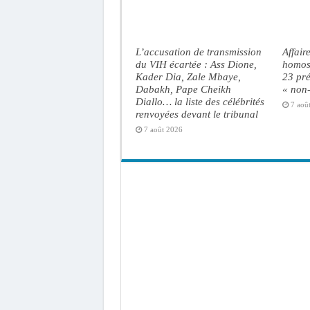
L’accusation de transmission
Affair
du VIH écartée : Ass Dione,
homose
Kader Dia, Zale Mbaye,
23 pré
Dabakh, Pape Cheikh
« non-
Diallo… la liste des célébrités
7 aoû
renvoyées devant le tribunal
7 août 2026