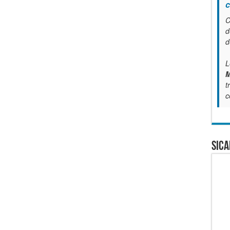
c
C
d
d
L
M
t
c
SICA