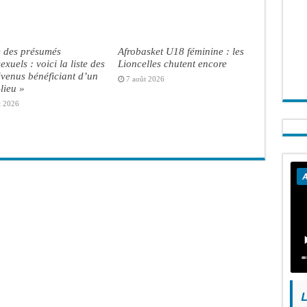
e des présumés
Afrobasket U18 féminine : les
xuels : voici la liste des
Lioncelles chutent encore
venus bénéficiant d’un
7 août 2026
lieu »
t 2026
A
L