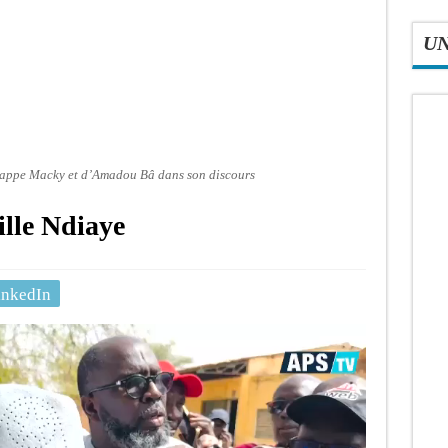
U
zappe Macky et d’Amadou Bâ dans son discours
lle Ndiaye
inkedIn