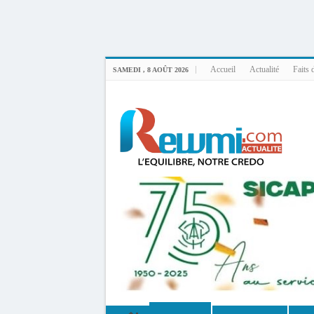
Uploader By Gse7en
Linux rewmi 5.15.0-164-generic #174-Ubuntu SMP Fri Nov 14 20:25:16 UTC 2
Accueil
Actualité
Faits 
SAMEDI , 8 AOÛT 2026